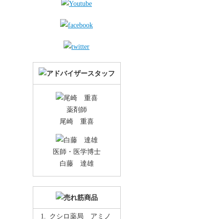
薬剤師
尾崎 重喜
医師・医学博士
白藤 達雄
クシロ薬局 アミノ