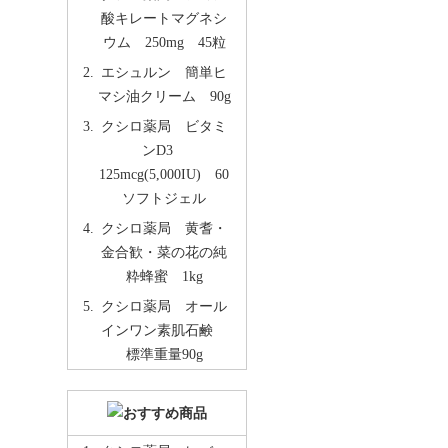
酸キレートマグネシ
ウム 250mg 45粒
エシュルン 簡単ヒ
マシ油クリーム 90g
クシロ薬局 ビタミ
ンD3
125mcg(5,000IU) 60
ソフトジェル
クシロ薬局 黄耆・
金合歓・菜の花の純
粋蜂蜜 1kg
クシロ薬局 オール
インワン素肌石鹸
標準重量90g