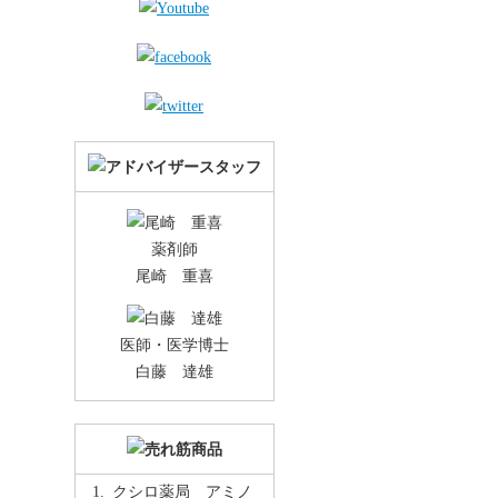
薬剤師
尾崎 重喜
医師・医学博士
白藤 達雄
クシロ薬局 アミノ