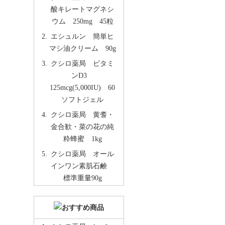
酸キレートマグネシ
ウム 250mg 45粒
エシュルン 簡単ヒ
マシ油クリーム 90g
クシロ薬局 ビタミ
ンD3
125mcg(5,000IU) 60
ソフトジェル
クシロ薬局 黄耆・
金合歓・菜の花の純
粋蜂蜜 1kg
クシロ薬局 オール
インワン素肌石鹸
標準重量90g