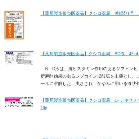
【薬局製造販売医薬品】クシロ薬局 整腸剤1号 2.5
【薬局製造販売医薬品】クシロ薬局 BD液 45m
B・D液は、抗ヒスタミン作用のあるジフェンヒ
所麻酔効果のあるジブカイン塩酸塩を主薬とし、
ールに溶解した、虫さされ、かゆみに用いる液状
【薬局製造販売医薬品】クシロ薬局 D･デキサメ
10g