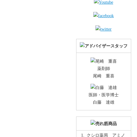
薬剤師
尾崎 重喜
医師・医学博士
白藤 達雄
クシロ薬局 アミノ