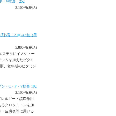
・V軟膏 25g
2,100円(税込)
号 2.0g×42包（手
5,800円(税込)
酸エステルにイノシトー
リウムを加えたビタミ
不順、老年期のビタミン
・C・P・V軟膏 10g
2,100円(税込)
アレルギー・鎮痒作用
あるクロタミトンを加
疹・皮膚炎等に用いる