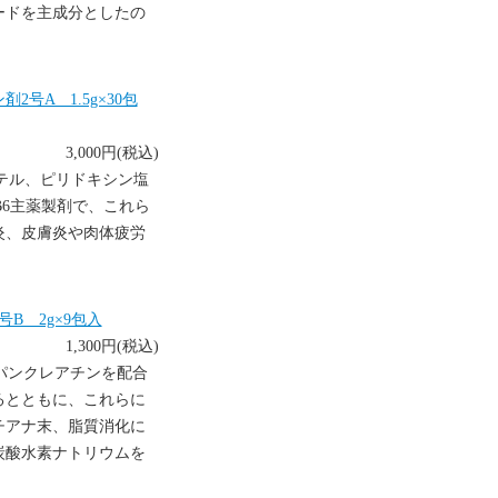
ードを主成分としたの
。
号A 1.5g×30包
3,000円(税込)
テル、ピリドキシン塩
B6主薬製剤で、これら
炎、皮膚炎や肉体疲労
B 2g×9包入
1,300円(税込)
パンクレアチンを配合
るとともに、これらに
チアナ末、脂質消化に
炭酸水素ナトリウムを