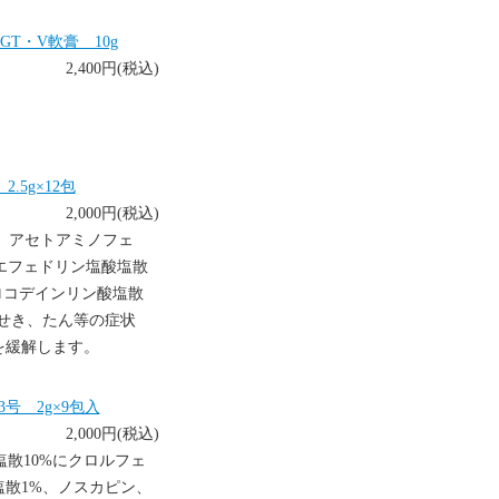
T・V軟膏 10g
2,400円(税込)
5g×12包
2,000円(税込)
、アセトアミノフェ
ルエフェドリン塩酸塩散
ロコデインリン酸塩散
せき、たん等の症状
を緩解します。
号 2g×9包入
2,000円(税込)
塩散10%にクロルフェ
散1%、ノスカピン、