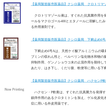
【薬局製造販売医薬品】クシロ薬局 クロトリマゾ
クロトリマゾール液は、すぐれた抗真菌作用を
ールをマクロゴール400とエタノールに溶解した
る外用液剤です。
【薬局製造販売医薬品】クシロ薬局 下痢止め6号A 
下痢止め6号Aは、天然ケイ酸アルミニウムの吸
ブミンの収れん性と、ベルベリン塩化物水和物の
抑制作用、ゲンノショウコ末の止瀉作用を期待し
あたり、はき下し、くだり腹、軟便等に用いる下
【薬局製造販売医薬品】クシロ薬局 ハクセンP軟膏
ハクセン・P軟膏は、すぐれた抗真菌力を発揮
鎮痒作用のあるクロタミトンを加え、ゲル化炭化
症に用いる外皮用薬です。