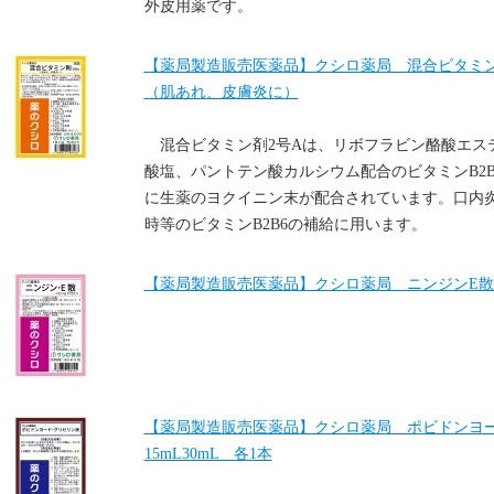
外皮用薬です。
【薬局製造販売医薬品】クシロ薬局 混合ビタミン剤2
（肌あれ、皮膚炎に）
混合ビタミン剤2号Aは、リボフラビン酪酸エス
酸塩、パントテン酸カルシウム配合のビタミンB2
に生薬のヨクイニン末が配合されています。口内
時等のビタミンB2B6の補給に用います。
【薬局製造販売医薬品】クシロ薬局 ニンジンE散 1
【薬局製造販売医薬品】クシロ薬局 ポビドン
15mL30mL 各1本