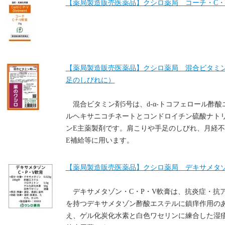
【薬局製造販売医薬品】クシロ薬局 コーチ・C・P
【薬局製造販売医薬品】クシロ薬局 混合ビタミン剤5
足のしびれに）
混合ビタミン剤5号は、d-α-トコフェロール酢
ルヘキサニコチネートとコンドロイチン硫酸ナト
ンE主薬製剤です。肩こりや手足のしびれ、月経
E補給等に用います。
【薬局製造販売医薬品】クシロ薬局 デキサメタゾン
デキサメタゾン・C・P・V軟膏は、抗炎症・抗
を持つデキサメタゾン酢酸エステルに鎮痒作用の
え、ゲル化炭化水素と白色ワセリンに練合した湿