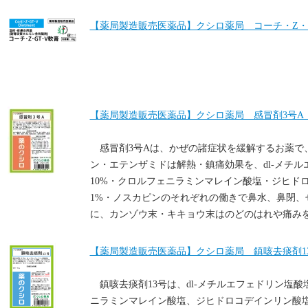
【薬局製造販売医薬品】クシロ薬局 コーチ・Z・G
【薬局製造販売医薬品】クシロ薬局 感冒剤3号A 2.
感冒剤3号Aは、かぜの諸症状を緩解するお薬で
ン・エテンザミドは解熱・鎮痛効果を、dl-メチ
10%・クロルフェニラミンマレイン酸塩・ジヒド
1%・ノスカピンのそれぞれの働きで鼻水、鼻閉、
に、カンゾウ末・キキョウ末はのどのはれや痛み
【薬局製造販売医薬品】クシロ薬局 鎮咳去痰剤13
鎮咳去痰剤13号は、dl-メチルエフェドリン塩酸
ニラミンマレイン酸塩、ジヒドロコデインリン酸塩