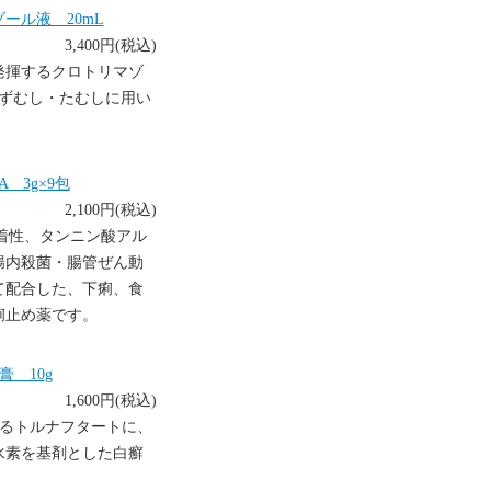
ール液 20mL
3,400円(税込)
発揮するクロトリマゾ
みずむし・たむしに用い
3g×9包
2,100円(税込)
着性、タンニン酸アル
腸内殺菌・腸管ぜん動
て配合した、下痢、食
痢止め薬です。
 10g
1,600円(税込)
するトルナフタートに、
水素を基剤とした白癬