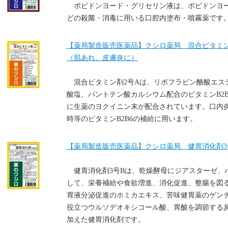
ポビドンヨード・グリセリン液は、ポビドンヨ
どの殺菌・消毒に用いる口腔内塗布・噴霧薬です
【薬局製造販売医薬品】クシロ薬局 混合ビタミン剤2
（肌あれ、皮膚炎に）
混合ビタミン剤2号Aは、リボフラビン酪酸エス
酸塩、パントテン酸カルシウム配合のビタミンB2
に生薬のヨクイニン末が配合されています。口内
時等のビタミンB2B6の補給に用います。
【薬局製造販売医薬品】クシロ薬局 健胃消化剤3号
健胃消化剤3号Bは、乾燥酵母にジアスターゼ、
して、栄養補給や食欲増進、消化促進、整腸を図
胃液分泌促進のホミカエキス、苦味健胃薬のゲン
役立つウルソデオキシコール酸、胃酸を調節する
加えた健胃消化剤です。