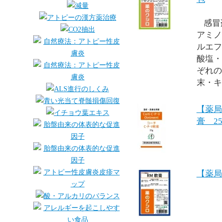
感冒
アミノ
ルエフ
酸塩・
ぞれの
末・キ
【薬局
膏 25
【薬局