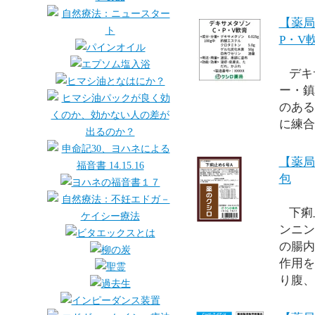
【薬局
P・V軟
デキ
ー・鎮
のある
に練合
【薬局
包
下痢
ンニン
の腸内
作用を
り腹、