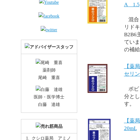
A 1
混合
リドキ
B2B
ていま
の補給
【薬局
薬剤師
セリン
尾崎 重喜
ポビ
分とし
医師・医学博士
す。
白藤 達雄
【薬
20mL
クシロ薬局 アミノ