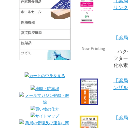
【薬局
リンク
【薬局
ハク
フター
化水素
【薬局
ンザル
【薬局