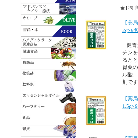
全 [26
【薬局
2g×9
健胃
チンを
るとと
胃薬の
ル酸、
剤です
【薬局
1.5g