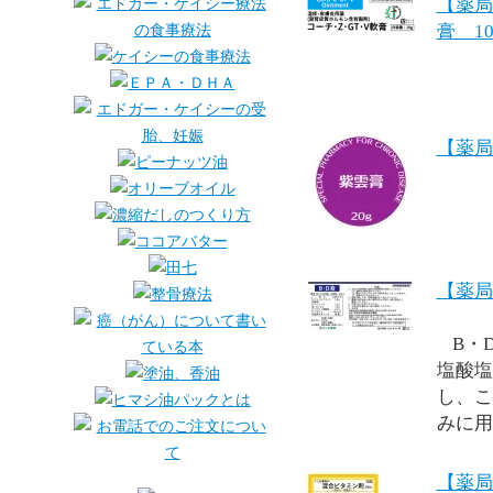
【薬局
膏 10
【薬局
【薬局
B・
塩酸塩
し、こ
みに用
【薬局