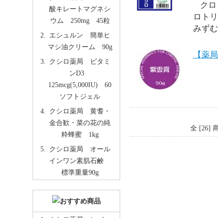
クロ
酸キレートマグネシ
ロトリ
ウム 250mg 45粒
みずむ
エシュルン 簡単ヒ
マシ油クリーム 90g
【薬局
クシロ薬局 ビタミ
ンD3
125mcg(5,000IU) 60
ソフトジェル
クシロ薬局 黄耆・
金合歓・菜の花の純
全 [26
粋蜂蜜 1kg
クシロ薬局 オール
インワン素肌石鹸
標準重量90g