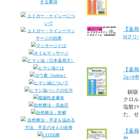
【薬局
Hクリ
【薬局
2g×9
鎮咳
クロル
塩散1
た、せ
【薬局
包