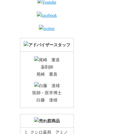
薬剤師
尾崎 重喜
医師・医学博士
白藤 達雄
クシロ薬局 アミノ