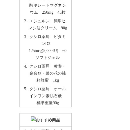
酸キレートマグネシ
ウム 250mg 45粒
エシュルン 簡単ヒ
マシ油クリーム 90g
クシロ薬局 ビタミ
ンD3
125mcg(5,000IU) 60
ソフトジェル
クシロ薬局 黄耆・
金合歓・菜の花の純
粋蜂蜜 1kg
クシロ薬局 オール
インワン素肌石鹸
標準重量90g