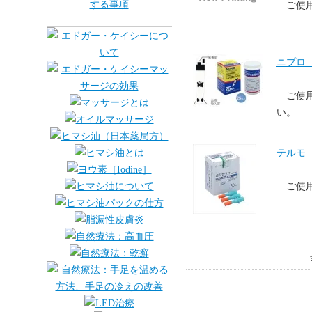
ご使
ニプロ 
ご使
い。
テルモ
ご使