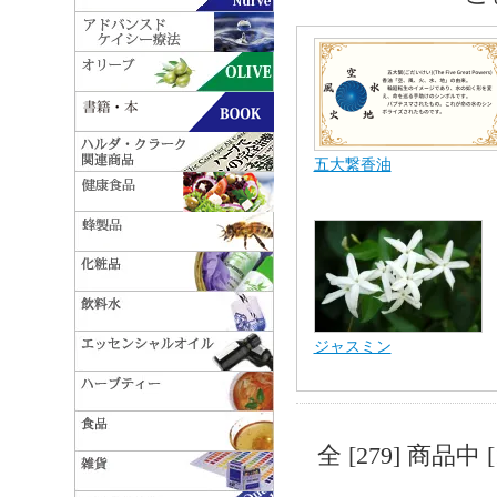
五大繋香油
ジャスミン
全 [279] 商品