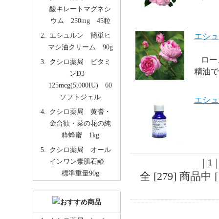
酸キレートマグネシ
ウム 250mg 45粒
エシュルン 簡単ヒ
エシュ
マシ油クリーム 90g
ロー
クシロ薬局 ビタミ
精油で
ンD3
125mcg(5,000IU) 60
ソフトジェル
エシュ
クシロ薬局 黄耆・
金合歓・菜の花の純
粋蜂蜜 1kg
クシロ薬局 オール
| 1 
インワン素肌石鹸
標準重量90g
全 [279] 商品