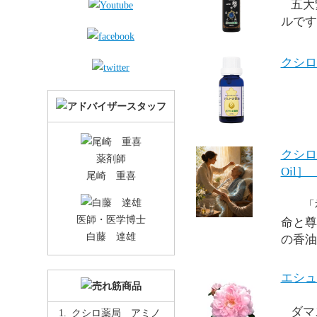
五大
ルです
クシロ薬
クシロ薬
薬剤師
Oil］
尾崎 重喜
「祈
医師・医学博士
命と尊
白藤 達雄
の香油
エシュ
ダマ
クシロ薬局 アミノ