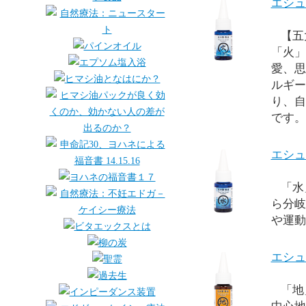
エシュ
【五大
「火」
愛、思
ルギー
り、自
です。
エシュ
「水
ら分岐
や運動
エシュ
「地