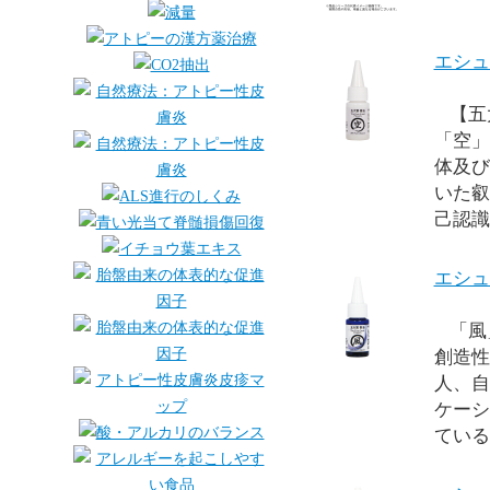
エシュ
【五大
「空」
体及び
いた叡
己認識
エシュ
「風
創造性
人、自
ケーシ
ている