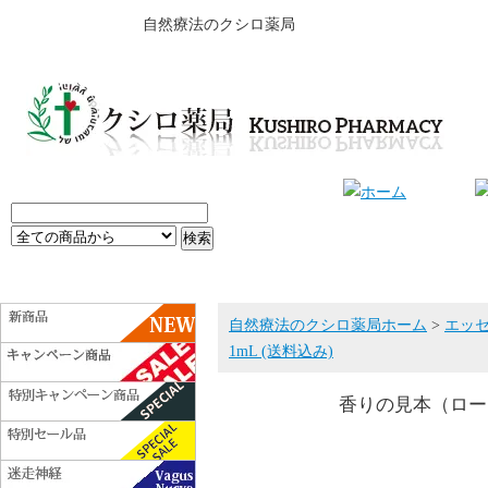
自然療法のクシロ薬局
自然療法のクシロ薬局ホーム
>
エッ
1mL (送料込み)
香りの見本（ローズ）