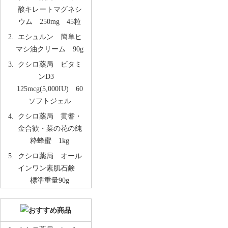
酸キレートマグネシ
ウム 250mg 45粒
エシュルン 簡単ヒ
マシ油クリーム 90g
クシロ薬局 ビタミ
ンD3
125mcg(5,000IU) 60
ソフトジェル
クシロ薬局 黄耆・
金合歓・菜の花の純
粋蜂蜜 1kg
クシロ薬局 オール
インワン素肌石鹸
標準重量90g