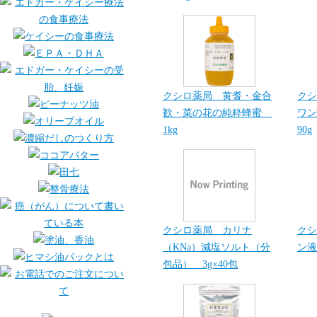
クシロ薬局 黄耆・金合
クシ
歓・菜の花の純粋蜂蜜
ワン
1kg
90g
クシロ薬局 カリナ
クシ
（KNa）減塩ソルト（分
ン液
包品） 3g×40包