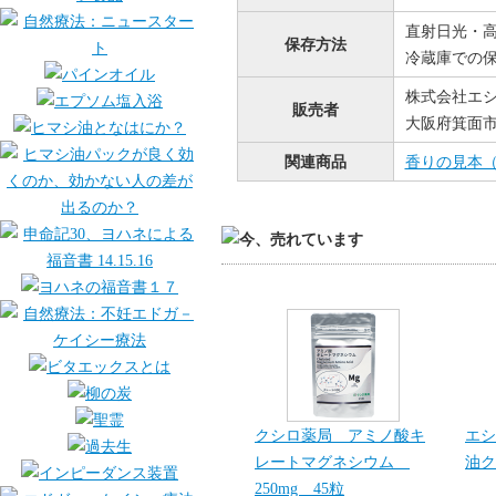
直射日光・
保存方法
冷蔵庫での
株式会社エ
販売者
大阪府箕面市桜
関連商品
香りの見本（ロ
クシロ薬局 アミノ酸キ
エシ
レートマグネシウム
油ク
250mg 45粒