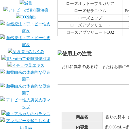
ローズオットーブルガリア
ローズゼラニウム
Pe
ローズヒップ
ローズアブソリュート
ローズアブソリュートCO2
お肌に異常のある時、またはお肌に
商品名
香りの見本
内容量
約0.05mL～