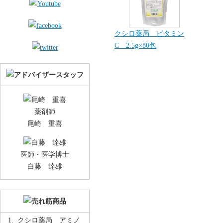
クシロ薬局 ビタミン
C 2.5g×80包
薬剤師
尾崎 重喜
医師・医学博士
白藤 達雄
クシロ薬局 アミノ