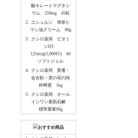
酸キレートマグネシ
ウム 250mg 45粒
エシュルン 簡単ヒ
マシ油クリーム 90g
クシロ薬局 ビタミ
ンD3
125mcg(5,000IU) 60
ソフトジェル
クシロ薬局 黄耆・
金合歓・菜の花の純
粋蜂蜜 1kg
クシロ薬局 オール
インワン素肌石鹸
標準重量90g