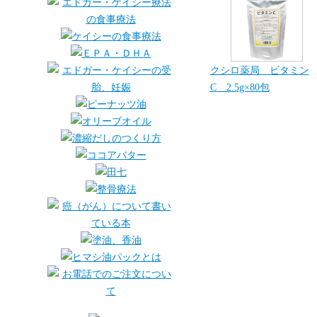
クシロ薬局 ビタミン
C 2.5g×80包