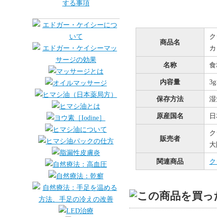
ク
商品名
カ
名称
食
内容量
3
保存方法
湿
原産国名
日
ク
販売者
大
関連商品
ク