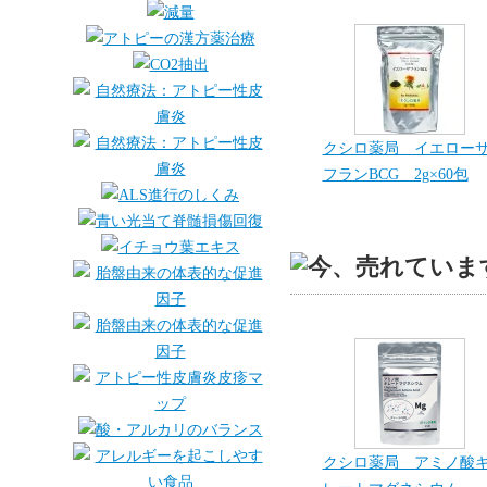
クシロ薬局 イエロー
フランBCG 2g×60包
クシロ薬局 アミノ酸