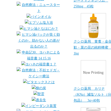
レートマグネシウム
250mg 45粒
クシロ薬局 黄耆・金
歓・菜の花の純粋蜂
1kg
クシロ薬局 カリナ
（KNa）減塩ソルト（
包品） 3g×40包