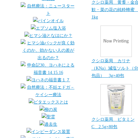
クシロ薬局 黄耆・金
歓・菜の花の純粋蜂
1kg
クシロ薬局 カリナ
（KNa）減塩ソルト（
包品） 3g×40包
クシロ薬局 ビタミン
C 2.5g×80包