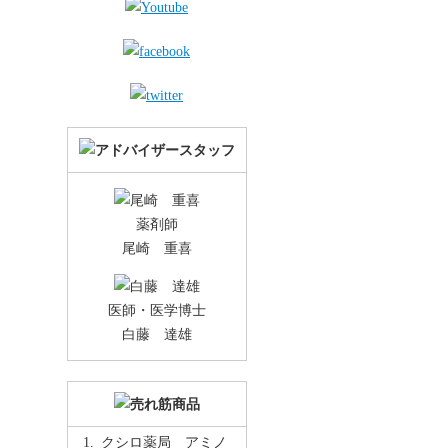
薬剤師
尾崎 重喜
医師・医学博士
白藤 達雄
クシロ薬局 アミノ