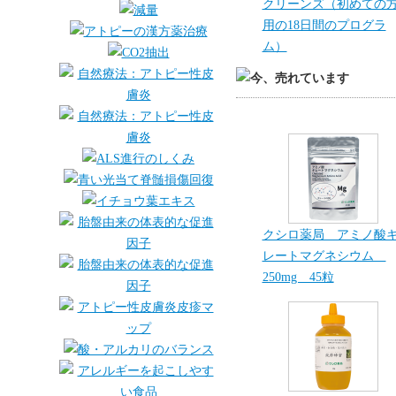
クリーンズ（初めての
用の18日間のプログラ
ム）
クシロ薬局 アミノ酸
レートマグネシウム
250mg 45粒