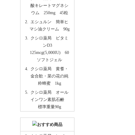
酸キレートマグネシ
ウム 250mg 45粒
エシュルン 簡単ヒ
マシ油クリーム 90g
クシロ薬局 ビタミ
ンD3
125mcg(5,000IU) 60
ソフトジェル
クシロ薬局 黄耆・
金合歓・菜の花の純
粋蜂蜜 1kg
クシロ薬局 オール
インワン素肌石鹸
標準重量90g