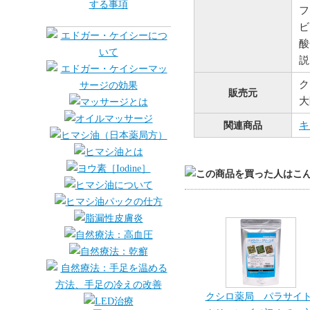
フ
ビ
酸
説
ク
販売元
大
関連商品
キ
クシロ薬局 パラサイ