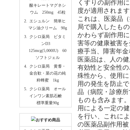
くすりの副作用に
酸キレートマグネシ
度が適用されます
ウム 250mg 45粒
これは、医薬品（
エシュルン 簡単ヒ
局で購入したもの
マシ油クリーム 90g
かわらず副作用に
クシロ薬局 ビタミ
害等の健康被害を
ンD3
療手当、障害年金
125mcg(5,000IU) 60
ソフトジェル
医薬品は、人の健
クシロ薬局 黄耆・
有効性と安全性の
金合歓・菜の花の純
殊性から、使用に
粋蜂蜜 1kg
用の発生を防止で
クシロ薬局 オール
品（病院・診療所
インワン素肌石鹸
ものも含みます。
標準重量90g
用による一定の健
を行い、これによ
の医薬品副作用被