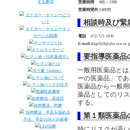
営業時間
9時～19時
営業時間外
24時間
相談時及び緊
電話
072-721-1830
E-mail
shige924@alto.ocn.ne.j
要指導医薬品
一般用医薬品とは
ーの医薬品」であ
医薬品から一般用
薬品としてのリス
する。
第１類医薬品
特にリスクが高い