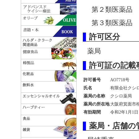
第２類医薬品
第３類医薬品
許可区分
薬局
許可証の記載
許可番号
AO7718号
氏名
有限会社クシ
薬局の名称
クシロ薬局
薬局の所在地
大阪府箕面市桜ケ
有効期間
令和2年1月1日
薬局・店舗の