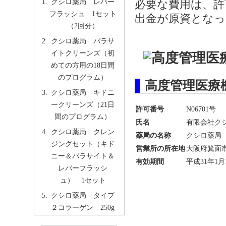
クシロ薬局 レバー
必要な費用は、許
フラッシュ 1セット
出金が原資となっ
（2回分）
クシロ薬局 パラサ
イトクリーンズ（初
めての方用の18日間
のプログラム）
高度管理医療
クシロ薬局 キドニ
ークリーンズ（21日
許可番号
N06701号
間のプログラム）
氏名
有限会社ク
クシロ薬局 クレン
薬局の名称
クシロ薬局
ジングセット（キド
営業所の所在地
大阪府箕面市桜
ニー＆パラサイト＆
有効期間
平成31年1月
レバーフラッシ
ュ） 1セット
クシロ薬局 タイプ
２コラーゲン 250g