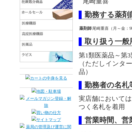
尾崎重喜
勤務する薬剤
薬剤師
尾崎重喜（月～金：9時
取り扱う一般
第1類医薬品～第
（ただしインター
品）
勤務者の名札
実店舗においては
つく名札を着用
営業時間、営