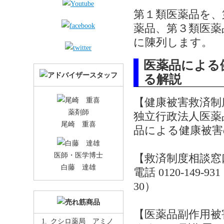
第１類医薬品を、
薬品、第３類医薬
に陳列します。
医薬品による
る解説
【健康被害救済制
薬剤師
独立行政法人医薬
尾崎 重喜
品による健康被害
医師・医学博士
【救済制度相談窓
白藤 達雄
電話 0120-149
30）
【医薬品副作用被
クシロ薬局 アミノ