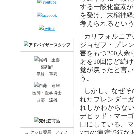
する一酸化窒素が
を受け、末梢神経
考えられるとい
カリフォルニア
ジョゼフ・プレン
害をもつ200人余
射を10回ほど続
薬剤師
覚が戻ったと言い
尾崎 重喜
う。
しかし、なぜそ
医師・医学博士
れたプレンダー
白藤 達雄
れしかわからない
デビッド・マーゴ
口にしている。
7つの病院で行な
クシロ薬局 アミノ