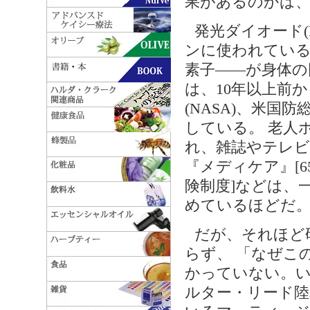
果があるのかは
発光ダイオード(
ンに使われている
素子――が身体の
は、10年以上前
(NASA)、米
している。 老人
れ、雑誌やテレビ
『メディケア』[
険制度]などは、
めているほどだ
だが、それほど
らず、 「なぜこ
かっていない。
ルター・リード陸軍