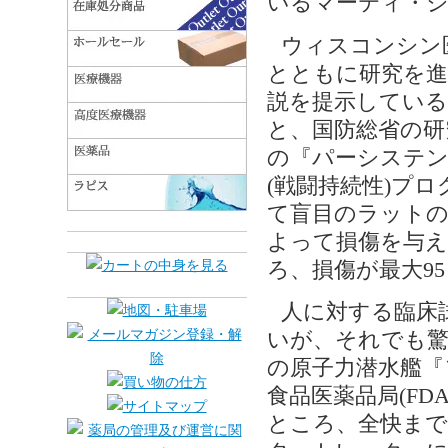
いるマーティ・ジ
ウィスコンシン
とともに研究を進
説を提示している。
と、国防総省の研究
の『パーシステン
(戦闘持続性)プ
て盲目のラットの
よって損傷を与え
ろ、損傷が最大9
人に対する臨床
いが、それでも驚
の原子力潜水艦『
食品医薬品局(FD
ところ、全快まで