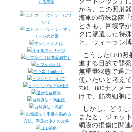
タートレック』に
から、この照射器
海軍の特殊部隊『
ときも、回復率が
クに派遣した特殊
と、ウィーラン博
こうしたLED照
進する目的で開発
無重量状態で過ご
使いたいと考えて
730、880ナノ
けで、筋肉細胞に
しかし、どうし
まだと、ジェッ
網膜の損傷に関連