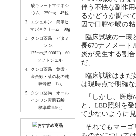
酸キレートマグネシ
伴う不快な副作用
ウム 250mg 45粒
るかどうか調べて
エシュルン 簡単ヒ
因で口腔や喉の粘
マシ油クリーム 90g
臨床試験の一環
クシロ薬局 ビタミ
長670ナノメー
ンD3
125mcg(5,000IU) 60
炎が発生する割合は
ソフトジェル
だ。
クシロ薬局 黄耆・
臨床試験はまだ
金合歓・菜の花の純
は現時点で明確な
粋蜂蜜 1kg
クシロ薬局 オール
「しかし、医療
インワン素肌石鹸
と、LED照射を
標準重量90g
て少ないように
それでもマーゴ
るのかについて