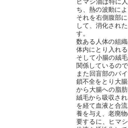
ヒマシ油は特に人
ち、熱の波動によ
それを右側腹部に
して、消化された
す。
数ある人体の組織
体内にとり入れる
そして小腸の絨毛
関係しているの
また回盲部のパイ
鎖不全をとり大腸
から大腸への脂肪
絨毛から吸収され
を経て血液と合流
養を与え、老廃物
要するに、ヒマ