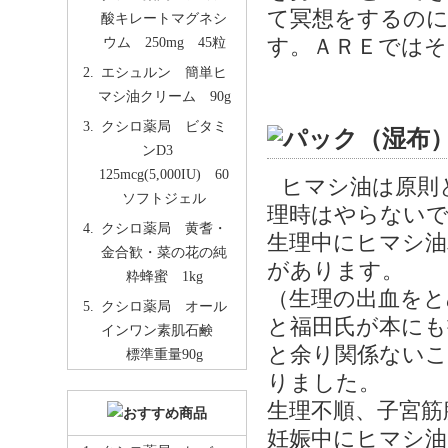
て冥想をするの
酸キレートマグネシ
ウム 250mg 45粒
す。ＡＲＥではそ
エシュルン 簡単ヒ
マシ油クリーム 90g
クシロ薬局 ビタミ
ンD3
125mcg(5,000IU) 60
ヒマシ油は原則
ソフトジェル
理時はやらない
クシロ薬局 黄耆・
生理中にヒマシ油
金合歓・菜の花の純
があります。
粋蜂蜜 1kg
（生理の出血をと
クシロ薬局 オール
と福田氏が本に
インワン素肌石鹸
と余り関係ない
標準重量90g
りました。
生理不順、子宮筋
妊娠中にヒマシ油