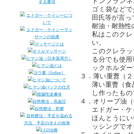
トンフランネ
ゴミ袋などで
田氏等が言っ
耐油・耐熱性
私はこのクレ
い。
このクレラッ
る分でも使用
ックホルダー
３．薄い重曹（２
薄い重曹（食
し作ったもの
４．オリーブ油（
エドガー・ケ
ほんとうにい
ッシングでオ