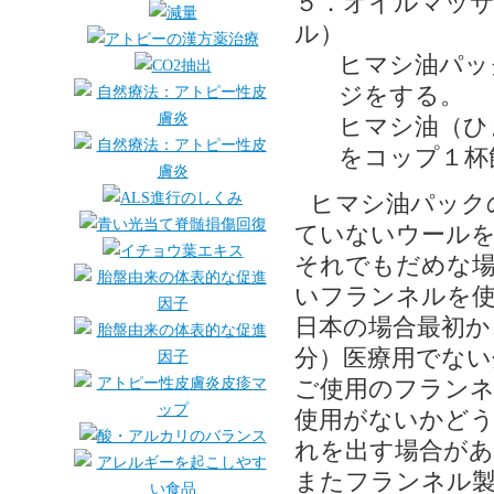
５．オイルマッ
ル）
ヒマシ油パッ
ジをする。
ヒマシ油（ひ
をコップ１杯
ヒマシ油パック
ていないウール
それでもだめな
いフランネルを
日本の場合最初か
分）医療用でない
ご使用のフランネ
使用がないかど
れを出す場合があ
またフランネル