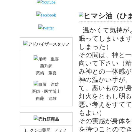
温かくて気持が
眠ってしまいます
しまった）
その間は、神と一
向いて下さい（
薬剤師
み神との一体感が
尾崎 重喜
神の温かい手が、
て、悪いものが
医師・医学博士
灯火をともし明
白藤 達雄
悪い考えをすてて
もよい）
その実感が身体を
を持つことので
クシロ薬局 アミノ