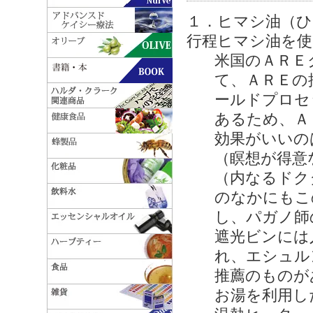
１．ヒマシ油（ひ
行程ヒマシ油を使
米国のＡＲＥ
て、ＡＲＥの
ールドプロセ
あるため、Ａ
効果がいいの
（瞑想が得意
（内なるドク
のなかにもこ
し、パガノ師
遮光ビンには
れ、エシュル
推薦のものが
お湯を利用し