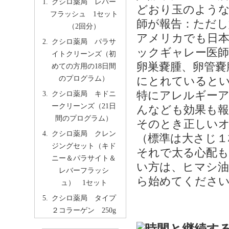
クシロ薬局 レバー
どおり玉のような
フラッシュ 1セット
師が報告：ただし
（2回分）
アメリカでも日
クシロ薬局 パラサ
ックギャレー医
イトクリーンズ（初
卵巣嚢腫、卵管嚢
めての方用の18日間
のプログラム）
にとれていると
特にアレルギーア
クシロ薬局 キドニ
ークリーンズ（21日
んなども効果も報
間のプログラム）
そのとき正しい
クシロ薬局 クレン
（標準は大さじ１
ジングセット（キド
それで太る心配
ニー＆パラサイト＆
い方は、ヒマシ油
レバーフラッシ
ら始めてくださ
ュ） 1セット
クシロ薬局 タイプ
２コラーゲン 250g