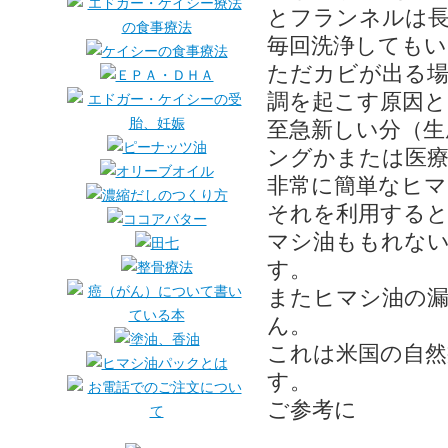
とフランネルは
毎回洗浄してもい
ただカビが出る場
調を起こす原因と
至急新しい分（生
ングかまたは医
非常に簡単なヒマ
それを利用すると
マシ油ももれな
す。
またヒマシ油の漏
ん。
これは米国の自然
す。
ご参考に