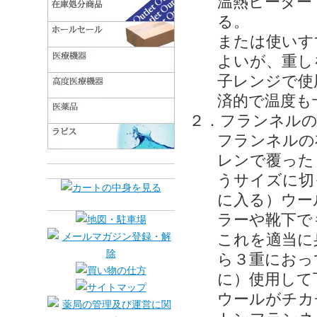
温熱ヒーター
る。
または使いす
よいが、重し
子レンジで使
済的で温度も
２．フランネルの
フランネルの
レンで覆った
うサイズに切
に入る）ウー
ラーや靴下で
これを適当に
ら３重におっ
に）使用して
ウールがチカ