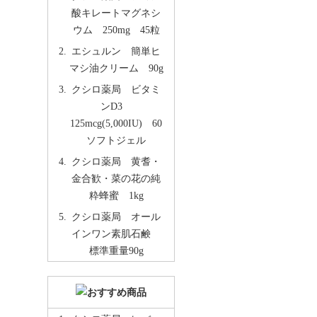
酸キレートマグネシ
ウム 250mg 45粒
エシュルン 簡単ヒ
マシ油クリーム 90g
クシロ薬局 ビタミ
ンD3
125mcg(5,000IU) 60
ソフトジェル
クシロ薬局 黄耆・
金合歓・菜の花の純
粋蜂蜜 1kg
クシロ薬局 オール
インワン素肌石鹸
標準重量90g