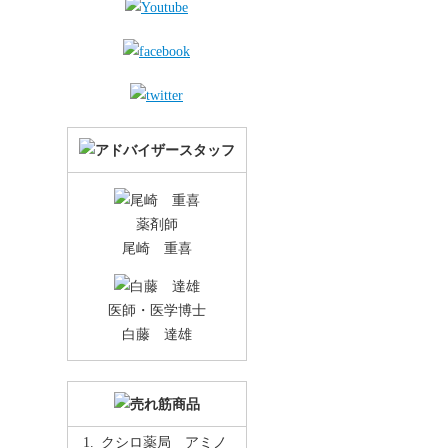
薬剤師
尾崎 重喜
医師・医学博士
白藤 達雄
クシロ薬局 アミノ