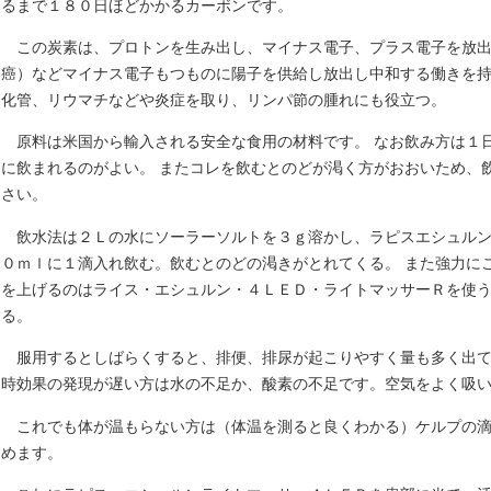
るまで１８０日ほどかかるカーボンです。
この炭素は、プロトンを生み出し、マイナス電子、プラス電子を放
癌）などマイナス電子もつものに陽子を供給し放出し中和する働きを持
化管、リウマチなどや炎症を取り、リンパ節の腫れにも役立つ。
原料は米国から輸入される安全な食用の材料です。 なお飲み方は１
に飲まれるのがよい。 またコレを飲むとのどが渇く方がおおいため、
さい。
飲水法は２Ｌの水にソーラーソルトを３ｇ溶かし、ラピスエシュル
０ｍｌに１滴入れ飲む。飲むとのどの渇きがとれてくる。 また強力に
を上げるのはライス・エシュルン・４ＬＥＤ・ライトマッサーＲを使
る。
服用するとしばらくすると、排便、排尿が起こりやすく量も多く出て
時効果の発現が遅い方は水の不足か、酸素の不足です。空気をよく吸
これでも体が温もらない方は（体温を測ると良くわかる）ケルプの
めます。