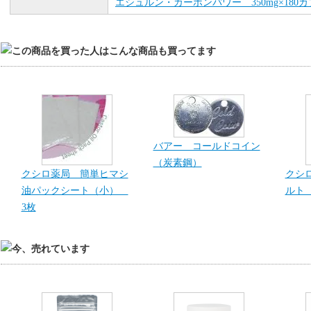
エシュルン・カーボンパワー 350mg×180
バアー コールドコイン
（炭素鋼）
クシロ薬局 簡単ヒマシ
クシ
油パックシート（小）
ルト 
3枚