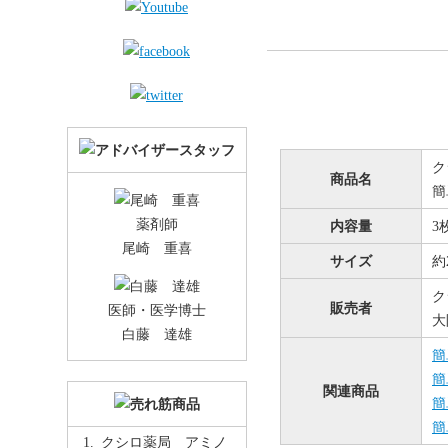
ク
商品名
簡
薬剤師
内容量
3
尾崎 重喜
サイズ
約2
ク
販売者
医師・医学博士
大
白藤 達雄
簡
簡
関連商品
簡
簡
クシロ薬局 アミノ