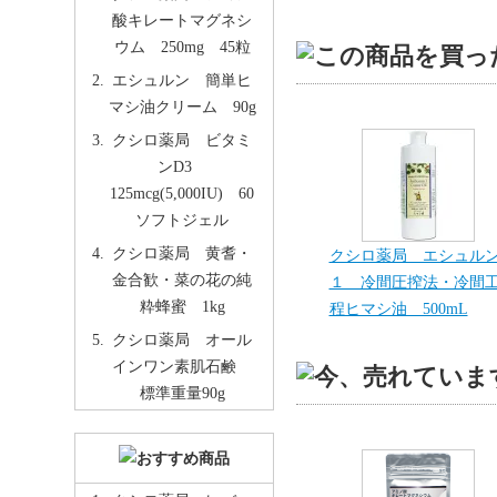
酸キレートマグネシ
ウム 250mg 45粒
エシュルン 簡単ヒ
マシ油クリーム 90g
クシロ薬局 ビタミ
ンD3
125mcg(5,000IU) 60
ソフトジェル
クシロ薬局 黄耆・
クシロ薬局 エシュル
金合歓・菜の花の純
１ 冷間圧搾法・冷間
粋蜂蜜 1kg
程ヒマシ油 500mL
クシロ薬局 オール
インワン素肌石鹸
標準重量90g