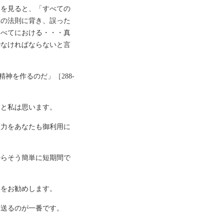
レを見ると、「すべての
然の法則に背き、誤った
すべてにおける・・・真
でなけれぱならないと言
神を作るのだ」［288-
ると私は思います。
癒力をあなたも御利用に
からそう簡単に短期間で
とをお勧めします。
を送るのが一番です。