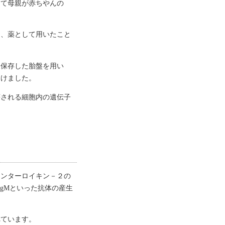
して母親が赤ちやんの
）、薬として用いたこと
凍保存した胎盤を用い
受けました。
壊される細胞内の遺伝子
インターロイキン－２の
gMといった抗体の産生
れています。