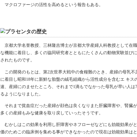
マクロファージの活性を高めるという報告もある。
京都大学名誉教授、三林隆吉博士が京都大学産婦人科教授として在
な機能に着目し、多くの協同研究者とともにたくさんの動物実験並び
されたものです。
この開発のもとは、第2次世界大戦中の食糧難のとき、産婦の母乳不
に着目し昭和18年に新鮮な胎盤の絨毛組織から活性成分を含むエ キス
速、産婦にのませたところ、それまで1滴もでなかった母乳が早い人は
るようになりました。
それまで貧血症だった産婦が顔色は良くなりまた肝臓障害や、腎臓
多くの産婦もみな健康を取り戻していったそうです。
むかしはこの効果を利用し肝障害やネフローゼなどにも効能効果が
価のためこの臨床例を集める事ができなかったので現在は効能効果は