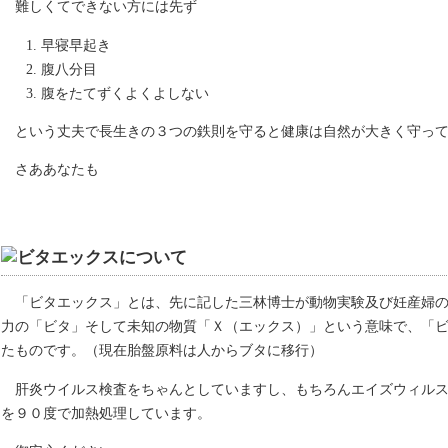
難しくてできない方には先ず
早寝早起き
腹八分目
腹をたてずくよくよしない
という丈夫で長生きの３つの鉄則を守ると健康は自然が大きく守っ
さああなたも
「ビタエックス」とは、先に記した三林博士が動物実験及び妊産婦
力の「ビタ」そして未知の物質「Ｘ（エックス）」という意味で、「
たものです。（現在胎盤原料は人からブタに移行）
肝炎ウイルス検査をちゃんとしていますし、もちろんエイズウィル
を９０度で加熱処理しています。