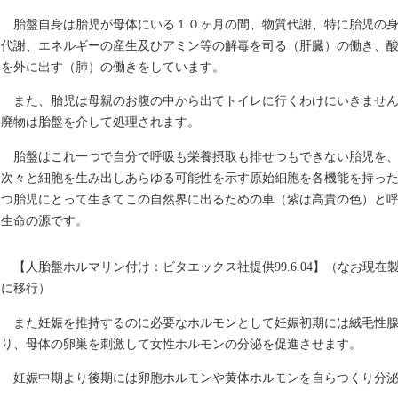
胎盤自身は胎児が母体にいる１０ヶ月の間、物質代謝、特に胎児の
代謝、エネルギーの産生及ひアミン等の解毒を司る（肝臓）の働き、
を外に出す（肺）の働きをしています。
また、胎児は母親のお腹の中から出てトイレに行くわけにいきませ
廃物は胎盤を介して処理されます。
胎盤はこれ一つで自分で呼吸も栄養摂取も排せつもできない胎児を
次々と細胞を生み出しあらゆる可能性を示す原始細胞を各機能を持っ
つ胎児にとって生きてこの自然界に出るための車（紫は高貴の色）と
生命の源です。
【人胎盤ホルマリン付け：ビタエックス社提供99.6.04】（なお現
に移行）
また妊娠を推持するのに必要なホルモンとして妊娠初期には絨毛性
り、母体の卵巣を刺激して女性ホルモンの分泌を促進させます。
妊娠中期より後期には卵胞ホルモンや黄体ホルモンを自らつくり分