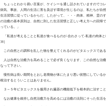
ちょっとわかり易い言葉が、ケイシーを通し話されていますのでコ
病気、事故、人間の生活に害を及ぽす環境が生じるのは、私たちが自
生活習慣に従っているからだ、したがって、・・・肉体、精神、霊の
の治癒の基本原則は、自然に則した生活習慣と正しい考え方への回帰
っている。」
「私達が考えることと私達が食べるものが-合わさって-私達の肉体と精
38］
この自然との調和を乱した物を整えてくれるのがビタエックスであ
人は自然な治癒力を高めることで必ず良くなります、この自然な治
なって下さい。
慢性病は長い期間をとおし老廃物が体にたまり悪い状態にしている
根治するとういことはありません。
３～５年ビタエックスを服用され臓器の機能低下を根本的に治すこ
なお健康を維持し自然治癒力を高めるには治癒の法則にそった生活