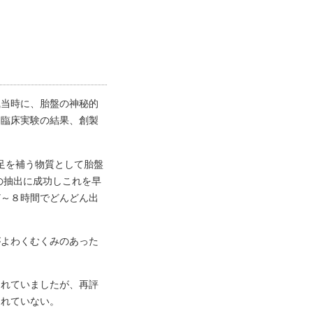
職当時に、胎盤の神秘的
に臨床実験の結果、創製
足を補う物質として胎盤
の抽出に成功しこれを早
7～８時間でどんどん出
がよわくむくみのあった
とれていましたが、再評
とれていない。