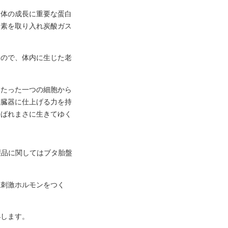
身体の成長に重要な蛋白
酸素を取り入れ炭酸ガス
んので、体内に生じた老
、たった一つの細胞から
た臓器に仕上げる力を持
呼ばれまさに生きてゆく
在製品に関してはブタ胎盤
腺刺激ホルモンをつく
泌します。