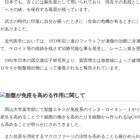
日本でも、古くには蘇生薬として用いられており、現在その名残と
「へその緒」を保存する風習が残っています。
武士の時代に印篭に自分か困ったときに（生命の危機が有るときに
がありました。
近代医学においては、1933年旧ソ連のフィラトフが凍傷の治療に冷
て、ケロイド等の痕跡を残さず治療可能な事を発見し、レーニン賞を
1982年日本の国立遺伝子研究所より、賀田博士は放射線によって破
ＤＮＡが胎盤抽出物によって修復されると報告されています。
岡山大学薬学部にて胎盤エキスが免疫系のインタ－ロイキン－１や
産生を高めることでＴ細胞の働きを高めたりＢ細胞から作られるIgGやI
も高めることが明らかにされてきました。
また抗原を消化するマクロファージの活性を高めることも確かめら