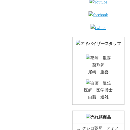
薬剤師
尾崎 重喜
医師・医学博士
白藤 達雄
クシロ薬局 アミノ