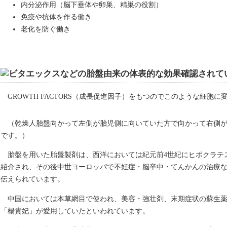
内分泌作用（脳下垂体や卵巣、精巣の役割）
免疫や抗体を作る働き
老化を防ぐ働き
GROWTH FACTORS（成長促進因子）をもつのでこのような細胞
（乾燥人胎盤向かって左側が胎児側に向いていた方で向かって右側
です。）
胎盤を用いた胎盤製剤は、西洋においては紀元前4世紀にヒポクラテ
紹介され、その後中世ヨーロッパで不妊症・脳卒中・てんかんの治療
伝えられています。
中国においては本草網目で使われ、美容・強壮剤、末期症状の蘇生
「楊貴妃」が愛用していたといわれています。