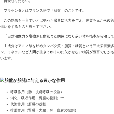
御安心ください。
プラセンタとはフランス語で「胎盤」のことです。
この効果を一言でいえば弱った臓器に活力を与え、体質を元から改
伝いをするものと思って下さい。
「自然治癒力を増強させ病気また病気になり易い体を根本から治し
主成分はアミノ酸を始めタンパク質・脂質・糖質という三大栄養素
ン、ミネラルなど人間が生きてゆくのに欠かせない物質が豊富でしか
います。
呼吸作用（肺．皮膚呼吸の役割）
消化・吸収作用（胃腸の役割）**
代謝作用（肝臓の役割）
排泄作用（腎臓・大腸．肺・皮膚の役割）