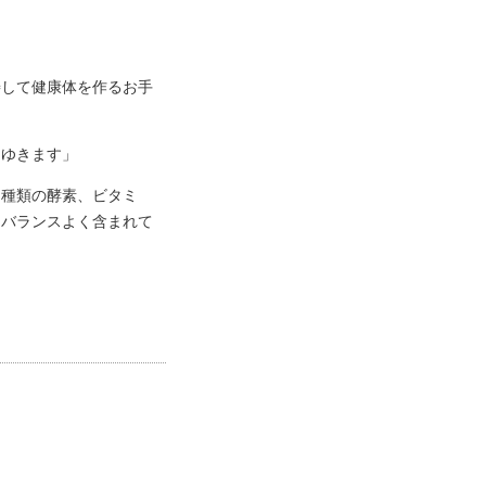
善して健康体を作るお手
てゆきます」
多種類の酵素、ビタミ
もバランスよく含まれて