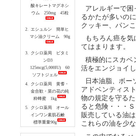
酸キレートマグネシ
アレルギーで困
ウム 250mg 45粒
るかたが多いの
クッキー、パン
エシュルン 簡単ヒ
マシ油クリーム 90g
もちろん癌を気
てはまります。
クシロ薬局 ビタミ
積極的にスカベ
ンD3
活をエンジョイ
125mcg(5,000IU) 60
ソフトジェル
日本油脂、ボー
クシロ薬局 黄耆・
アドベンティス
金合歓・菜の花の純
物の規定を守るた
粋蜂蜜 1kg
ると危険・・・Ｓ
クシロ薬局 オール
販売している油は
インワン素肌石鹸
標準重量90g
これらの油を少