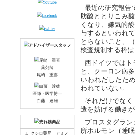
最近の研究報告
肪酸ととりこみ酸
くなり、嫌気的酸
与するといわれて
とらないこと。（
検査規制する枠は
西ドイツではト
薬剤師
と、クーロン病多
尾崎 重喜
いわれだしたた
われていない。
医師・医学博士
それだけでなく
白藤 達雄
造を妨げる働きが
プロスタグラン
所ホルモン（睡眠
クシロ薬局 アミノ