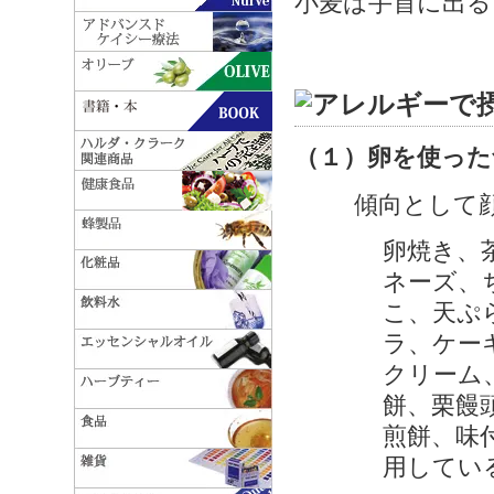
小麦は手首に出る
（１）卵を使った
傾向として
卵焼き、
ネーズ、
こ、天ぷ
ラ、ケー
クリーム
餅、栗饅
煎餅、味
用してい