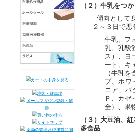
（２）牛乳をつか
傾向として
２～３日で悪
牛乳、フ
乳、乳酸
ス）、ヨ
ート、キ
（牛乳を
プ、ホワ
ニア、バ
Ｐ、カゼ
全）、果
（３）大豆油、紅
多食品