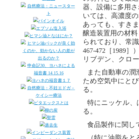
器、設備に多用さ
いては、高濃度
あっても、すきま
醸造装置用の材料
られており、常識ともな
467-472［1
リブデン、クロー
また自動車の潤
ため空気中にとび
る。
特にニッケル、
る。
食品製作に関し
（特に油脂をと