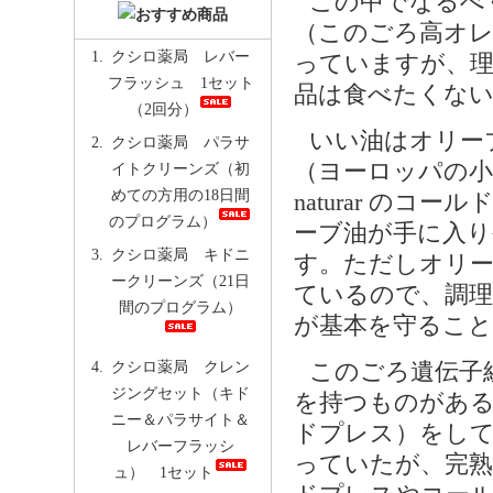
この中でなるべ
（このごろ高オレ
クシロ薬局 レバー
っていますが、理
フラッシュ 1セット
品は食べたくない
（2回分）
いい油はオリー
クシロ薬局 パラサ
（ヨーロッパの小
イトクリーンズ（初
めての方用の18日間
naturar の
のプログラム）
ーブ油が手に入り
クシロ薬局 キドニ
す。ただしオリー
ークリーンズ（21日
ているので、調理
間のプログラム）
が基本を守ること
クシロ薬局 クレン
このごろ遺伝子
ジングセット（キド
を持つものがある
ニー＆パラサイト＆
ドプレス）をし
レバーフラッシ
っていたが、完
ュ） 1セット