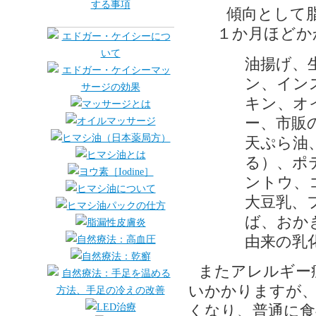
傾向として
１か月ほどか
油揚げ、
ン、イン
キン、オ
ー、市販
天ぷら油
る）、ポ
ントウ、
大豆乳、
ば、おか
由来の乳
またアレルギー
いかかりますが
くなり、普通に