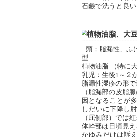
石鹸で洗うと良い
頭：脂漏性、ふ
型
植物油脂 （特に
乳児：生後1～２
脂漏性湿疹の形で
（脂漏部の皮脂腺
因となることが多
しだいに下降し肘
（屈側部）では紅
体幹部は日頃見え
かゆみだけは訴