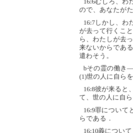
16:6むしろ
ので、あなたが
16:7しかし、
が去って行くこ
ら、わたしが去
来ないからであ
遣わそう。
bその霊の働き――
(1)世の人に自ら
16:8彼が来る
て、世の人に自ら
16:9罪につい
らである．
16:10義につ