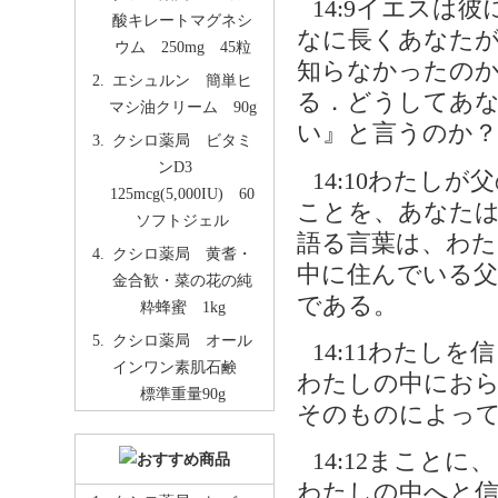
14:9イエスは
酸キレートマグネシ
なに長くあなた
ウム 250mg 45粒
知らなかったの
エシュルン 簡単ヒ
る．どうしてあ
マシ油クリーム 90g
い』と言うのか？
クシロ薬局 ビタミ
ンD3
14:10わたし
125mcg(5,000IU) 60
ことを、あなた
ソフトジェル
語る言葉は、わ
クシロ薬局 黄耆・
中に住んでいる
金合歓・菜の花の純
である。
粋蜂蜜 1kg
クシロ薬局 オール
14:11わたし
インワン素肌石鹸
わたしの中にお
標準重量90g
そのものによっ
14:12まこと
わたしの中へと