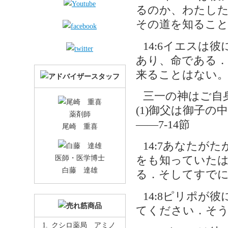
るのか、わたし
その道を知るこ
14:6イエスは
あり、命である
来ることはない
三一の神はご自身
(1)御父は御子
薬剤師
――7-14節
尾崎 重喜
14:7あなた
医師・医学博士
をも知っていた
白藤 達雄
る．そしてすで
14:8ピリポが
てください．そ
クシロ薬局 アミノ