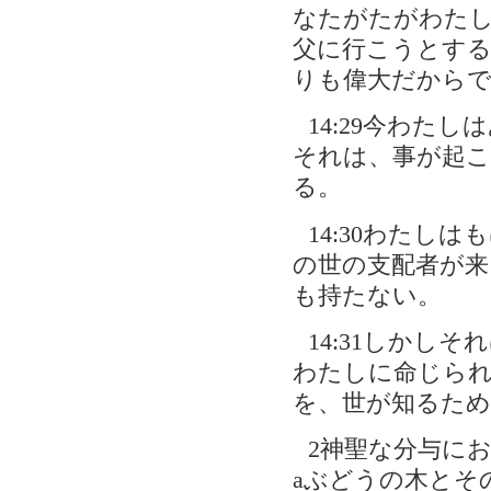
なたがたがわた
父に行こうとす
りも偉大だから
14:29今わた
それは、事が起
る。
14:30わたし
の世の支配者が来
も持たない。
14:31しかし
わたしに命じら
を、世が知るため
2神聖な分与におけ
aぶどうの木とそ