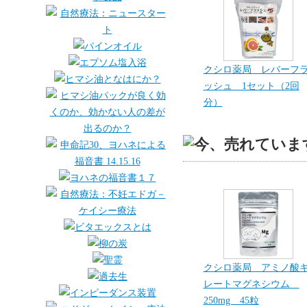
クシロ薬局 レバーフ
ッシュ 1セット（2回
分）
クシロ薬局 アミノ酸
レートマグネシウム
250mg 45粒