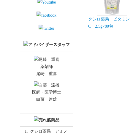
クシロ薬局 ビタミン
C 2.5g×80包
薬剤師
尾崎 重喜
医師・医学博士
白藤 達雄
クシロ薬局 アミノ