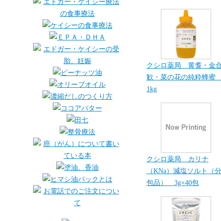
クシロ薬局 黄耆・金
歓・菜の花の純粋蜂
1kg
クシロ薬局 カリナ
（KNa）減塩ソルト（
包品） 3g×40包