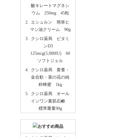
酸キレートマグネシ
ウム 250mg 45粒
エシュルン 簡単ヒ
マシ油クリーム 90g
クシロ薬局 ビタミ
ンD3
125mcg(5,000IU) 60
ソフトジェル
クシロ薬局 黄耆・
金合歓・菜の花の純
粋蜂蜜 1kg
クシロ薬局 オール
インワン素肌石鹸
標準重量90g