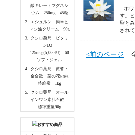
酸キレートマグネシ
ホワ
ウム 250mg 45粒
す。ヒ
エシュルン 簡単ヒ
聖とみ
マシ油クリーム 90g
されて
クシロ薬局 ビタミ
ンD3
125mcg(5,000IU) 60
<前のページ
全 
ソフトジェル
クシロ薬局 黄耆・
金合歓・菜の花の純
粋蜂蜜 1kg
クシロ薬局 オール
インワン素肌石鹸
標準重量90g