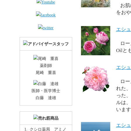
お肌
をおや
エシュ
ロー
Oil
薬剤師
エシュ
尾崎 重喜
ロー
れた、
医師・医学博士
った、
白藤 達雄
ルは、
います
エシュ
クシロ薬局 アミノ