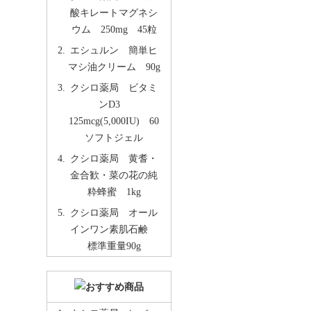
酸キレートマグネシ
ウム 250mg 45粒
エシュルン 簡単ヒ
マシ油クリーム 90g
クシロ薬局 ビタミ
ンD3
125mcg(5,000IU) 60
ソフトジェル
クシロ薬局 黄耆・
金合歓・菜の花の純
粋蜂蜜 1kg
クシロ薬局 オール
インワン素肌石鹸
標準重量90g