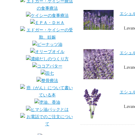
エシュ
Lava
エシュ
Lava
エシュ
Lava