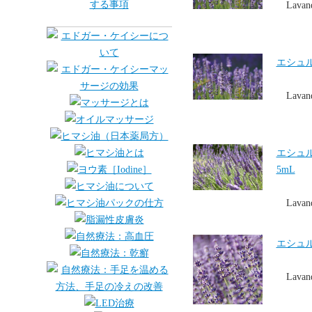
Lava
エシュ
Lava
エシュ
5mL
Lava
エシュ
Lava