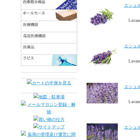
エシュ
Lav
エシュ
Lav
エシュル
Lava
エシュ