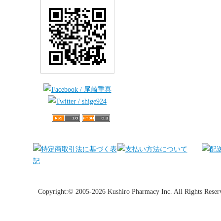
Copyright:© 2005-2026 Kushiro Pharmacy Inc. All Rights Reser