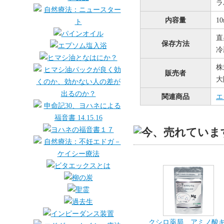
ラ
内容量
1
直
保存方法
冷
株
販売者
大
関連商品
エ
クシロ薬局 アミノ酸