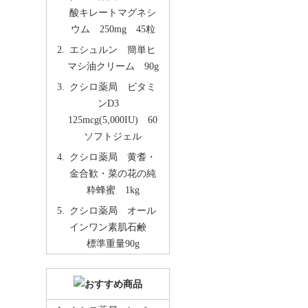
酸キレートマグネシ
ウム 250mg 45粒
エシュルン 簡単ヒ
マシ油クリーム 90g
クシロ薬局 ビタミ
ンD3
125mcg(5,000IU) 60
ソフトジェル
クシロ薬局 黄耆・
金合歓・菜の花の純
粋蜂蜜 1kg
クシロ薬局 オール
インワン素肌石鹸
標準重量90g