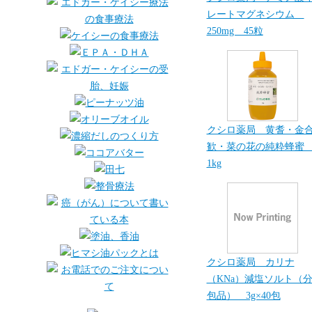
レートマグネシウム
250mg 45粒
クシロ薬局 黄耆・金
歓・菜の花の純粋蜂
1kg
クシロ薬局 カリナ
（KNa）減塩ソルト（
包品） 3g×40包