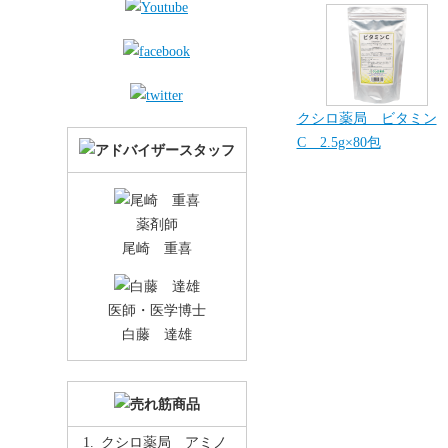
クシロ薬局 ビタミン
C 2.5g×80包
薬剤師
尾崎 重喜
医師・医学博士
白藤 達雄
クシロ薬局 アミノ