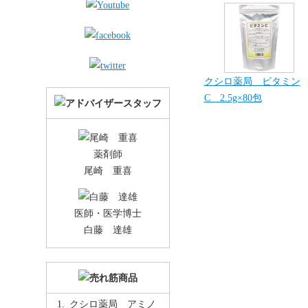
クシロ薬局 ビタミン
C 2.5g×80包
薬剤師
尾崎 重喜
医師・医学博士
白藤 達雄
クシロ薬局 アミノ