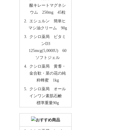
酸キレートマグネシ
ウム 250mg 45粒
エシュルン 簡単ヒ
マシ油クリーム 90g
クシロ薬局 ビタミ
ンD3
125mcg(5,000IU) 60
ソフトジェル
クシロ薬局 黄耆・
金合歓・菜の花の純
粋蜂蜜 1kg
クシロ薬局 オール
インワン素肌石鹸
標準重量90g