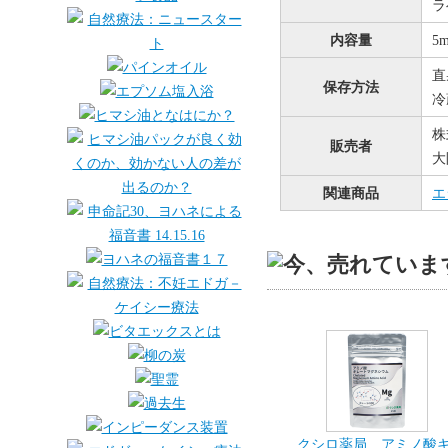
ラ
内容量
5
直
保存方法
冷
株
販売者
大
関連商品
エ
クシロ薬局 アミノ酸