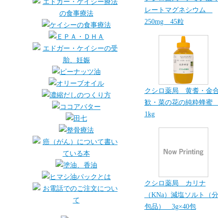
レートマグネシウム
250mg 45粒
クシロ薬局 黄耆・金
歓・菜の花の純粋蜂
1kg
クシロ薬局 カリナ
（KNa）減塩ソルト（
包品） 3g×40包