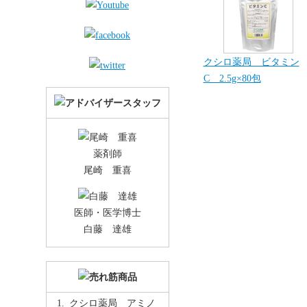
クシロ薬局 ビタミン
C 2.5g×80包
薬剤師
尾崎 重喜
医師・医学博士
白藤 達雄
クシロ薬局 アミノ