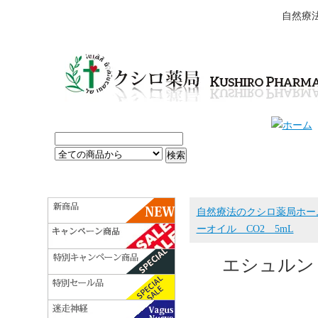
自然療
自然療法のクシロ薬局ホー
ーオイル CO2 5mL
エシュルン