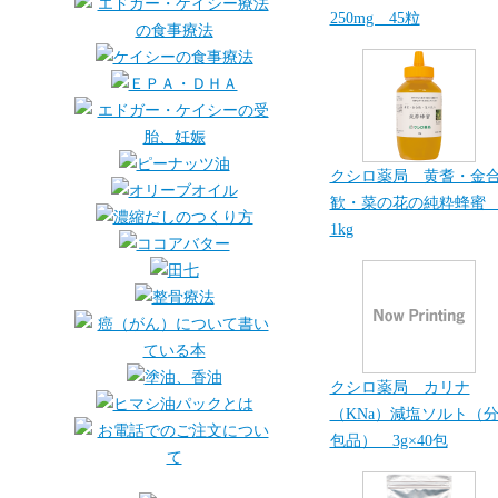
250mg 45粒
クシロ薬局 黄耆・金
歓・菜の花の純粋蜂
1kg
クシロ薬局 カリナ
（KNa）減塩ソルト（
包品） 3g×40包