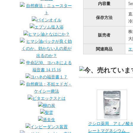
内容量
5
直
保存方法
冷
株
販売者
大
関連商品
エ
クシロ薬局 アミノ酸
レートマグネシウム