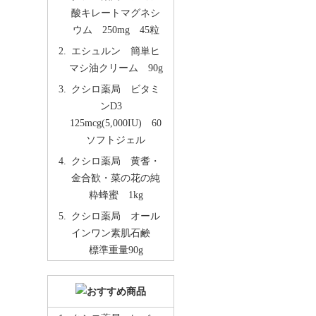
酸キレートマグネシ
ウム 250mg 45粒
エシュルン 簡単ヒ
マシ油クリーム 90g
クシロ薬局 ビタミ
ンD3
125mcg(5,000IU) 60
ソフトジェル
クシロ薬局 黄耆・
金合歓・菜の花の純
粋蜂蜜 1kg
クシロ薬局 オール
インワン素肌石鹸
標準重量90g