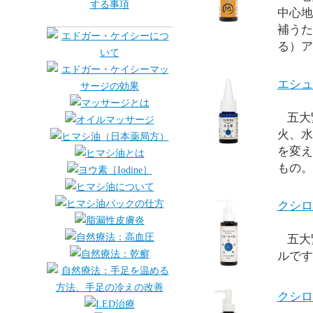
中心地
補うた
る）ア
エシュ
五大繋
火、水
を変え
もの。
クシロ
五大
ルです
クシロ