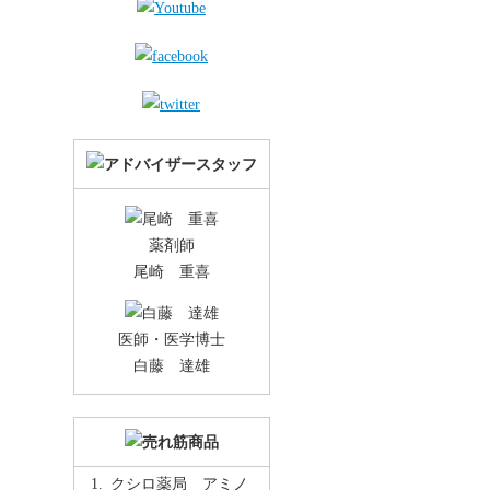
薬剤師
尾崎 重喜
医師・医学博士
白藤 達雄
クシロ薬局 アミノ