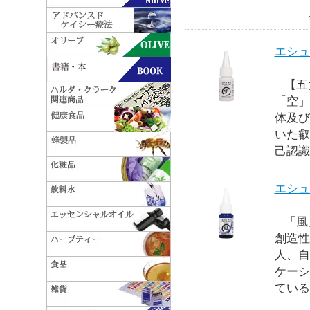
エシュ
【五大
「空」
体及び
いた叡
己認識
エシュ
「風
創造性
人、自
ケーシ
ている