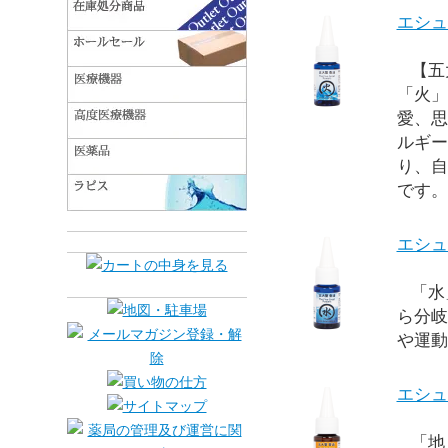
エシュ
【五大
「火」
愛、思
ルギー
り、自
です。
エシュ
「水
ら分岐
や運動
エシュ
「地