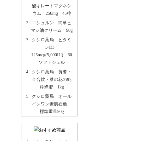
酸キレートマグネシ
ウム 250mg 45粒
エシュルン 簡単ヒ
マシ油クリーム 90g
クシロ薬局 ビタミ
ンD3
125mcg(5,000IU) 60
ソフトジェル
クシロ薬局 黄耆・
金合歓・菜の花の純
粋蜂蜜 1kg
クシロ薬局 オール
インワン素肌石鹸
標準重量90g