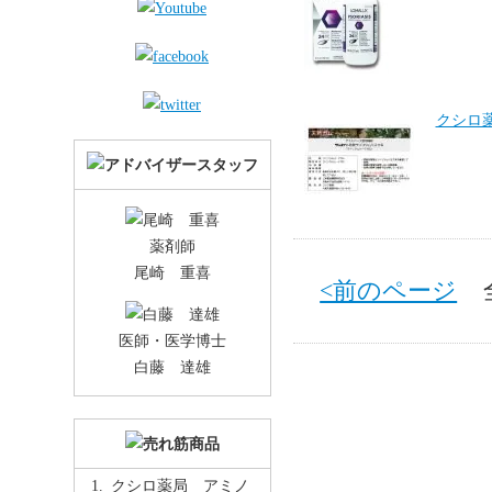
クシロ
薬剤師
尾崎 重喜
<前のページ
全 
医師・医学博士
白藤 達雄
クシロ薬局 アミノ