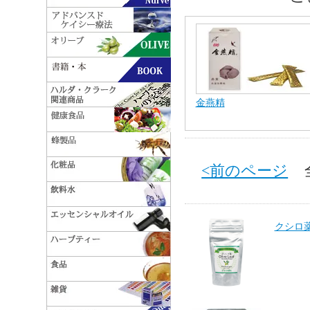
金燕精
<前のページ
全 
クシロ