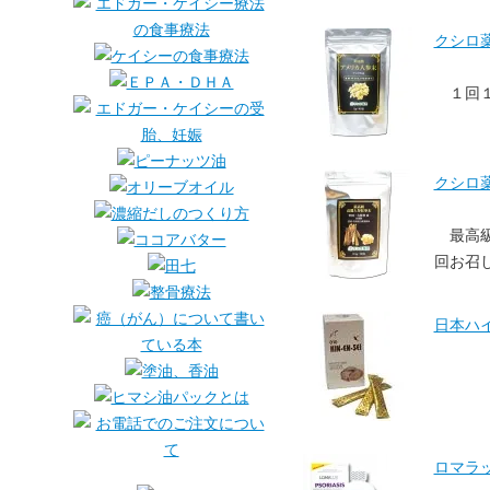
クシロ薬
１回
クシロ薬
最高
回お召
日本ハ
ロマラ