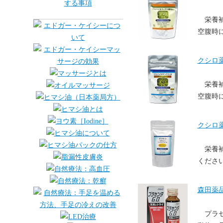
栄養
空腹時
クシロ薬
栄養
空腹時
クシロ
栄養
くださ
森田薬品
プラ