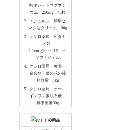
酸キレートマグネシ
ウム 250mg 45粒
エシュルン 簡単ヒ
マシ油クリーム 90g
クシロ薬局 ビタミ
ンD3
125mcg(5,000IU) 60
ソフトジェル
クシロ薬局 黄耆・
金合歓・菜の花の純
粋蜂蜜 1kg
クシロ薬局 オール
インワン素肌石鹸
標準重量90g