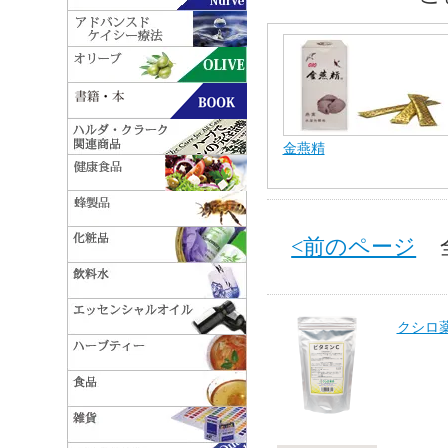
金燕精
<前のページ
全 
クシロ薬