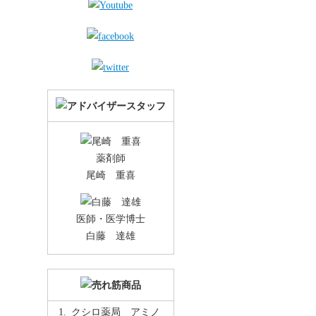
薬剤師
尾崎 重喜
医師・医学博士
白藤 達雄
クシロ薬局 アミノ