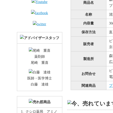
商品名
プ
名称
清
内容量
3
保存方法
直
ビ
販売者
京
森
薬剤師
製造所
広
尾崎 重喜
ビ
お問合せ
電
医師・医学博士
白藤 達雄
関連商品
プ
クシロ薬局 アミノ