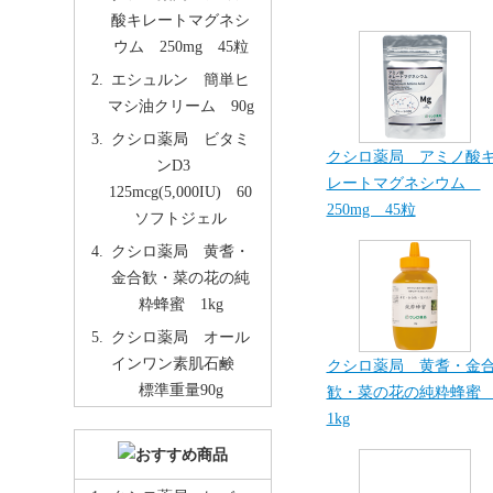
酸キレートマグネシ
ウム 250mg 45粒
エシュルン 簡単ヒ
マシ油クリーム 90g
クシロ薬局 ビタミ
クシロ薬局 アミノ酸
ンD3
レートマグネシウム
125mcg(5,000IU) 60
250mg 45粒
ソフトジェル
クシロ薬局 黄耆・
金合歓・菜の花の純
粋蜂蜜 1kg
クシロ薬局 オール
インワン素肌石鹸
クシロ薬局 黄耆・金
標準重量90g
歓・菜の花の純粋蜂
1kg