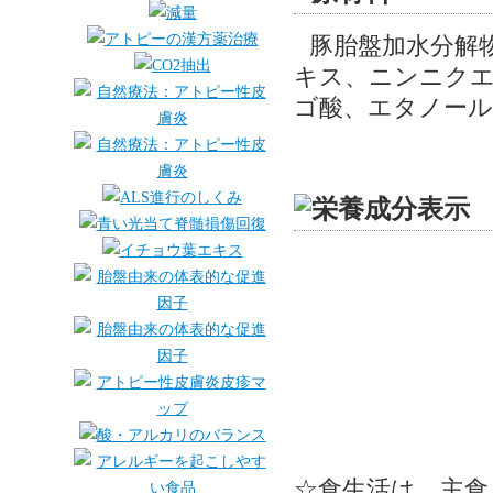
豚胎盤加水分解
キス、ニンニクエ
ゴ酸、エタノール
☆食生活は、主食