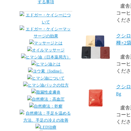
盧舎
コーヒ
くださ
クシロ
種×2
盧舎
コーヒ
くださ
クシロ
8g
盧舎
コーヒ
くださ