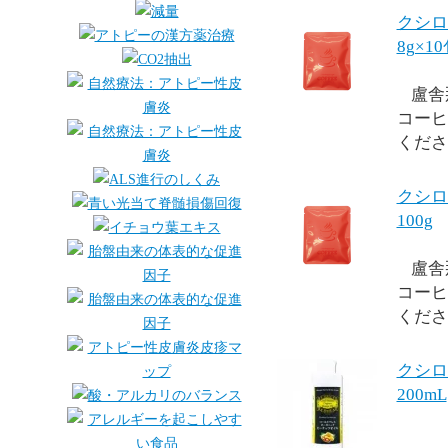
クシロ
8g×1
盧舎
コーヒ
くださ
クシロ
100g
盧舎
コーヒ
くださ
クシロ
200mL