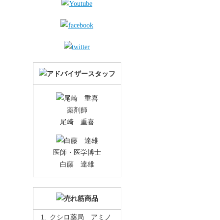
薬剤師
尾崎 重喜
医師・医学博士
白藤 達雄
クシロ薬局 アミノ