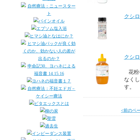
クシロ
クシロ
花粉
なくし
す。
<前のペ