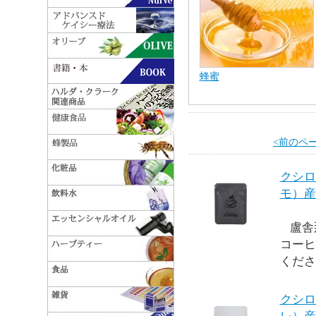
蜂蜜
<前のペ
クシロ
モ）産
盧舎
コーヒ
くださ
クシロ