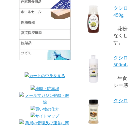
クシ
450g
花粉
なくし
す。
クシ
500mL
生食
シー感
クシロ