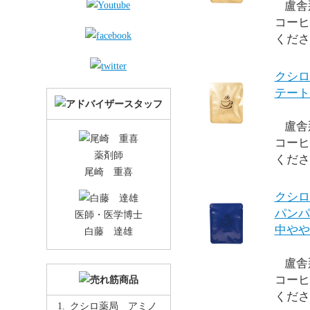
盧舎
コーヒ
くださ
クシロ
テート
盧舎
コーヒ
薬剤師
くださ
尾崎 重喜
クシロ
パンパ
医師・医学博士
中やや
白藤 達雄
盧舎
コーヒ
くださ
クシロ薬局 アミノ