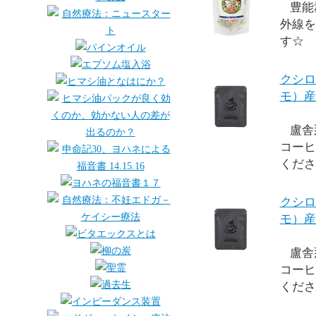
豊能
外線を
す☆
クシロ
モ）産
盧舎
コーヒ
くださ
クシロ
モ）産
盧舎
コーヒ
くださ