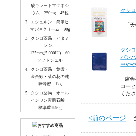
酸キレートマグネシ
クシロ
ウム 250mg 45粒
エシュルン 簡単ヒ
「天
マシ油クリーム 90g
クシロ薬局 ビタミ
ンD3
クシロ
125mcg(5,000IU) 60
パンパ
ソフトジェル
中やや
クシロ薬局 黄耆・
金合歓・菜の花の純
盧舎
粋蜂蜜 1kg
コーヒ
クシロ薬局 オール
くださ
インワン素肌石鹸
標準重量90g
<前のページ
全 