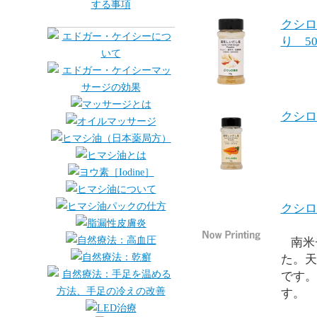
クシロ
り 50
クシロ
クシロ
南米
た。天
です。
す。