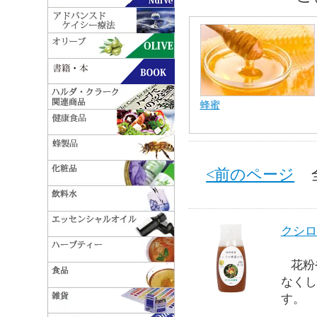
蜂蜜
<前のページ
全 
クシロ
花粉
なくし
す。