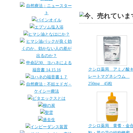
クシロ薬局 アミノ酸
レートマグネシウム
250mg 45粒
クシロ薬局 黄耆・金
歓・菜の花の純粋蜂