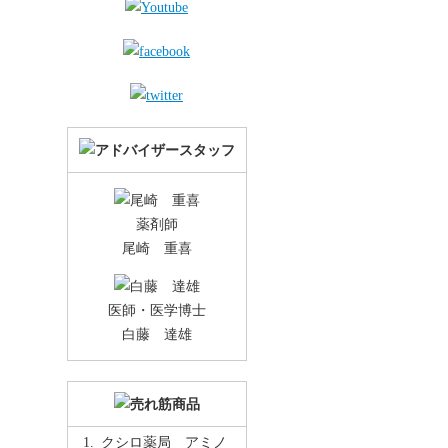
薬剤師
尾崎 重喜
医師・医学博士
白藤 達雄
クシロ薬局 アミノ