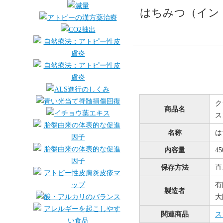
はちみつ（イン
ク
商品名
ス
名称
は
内容量
45
保存方法
直
有
製造者
大
関連商品
ス