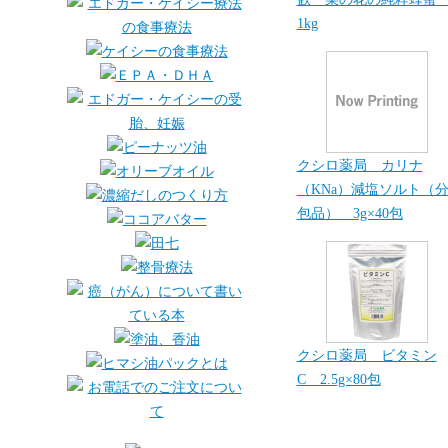
1kg
クシロ薬局 カリナ
（KNa）減塩ソルト（
包品） 3g×40包
クシロ薬局 ビタミン
C 2.5g×80包