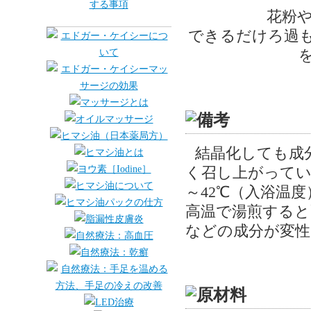
花粉
できるだけろ過
結晶化しても成
く召し上がってい
～42℃（入浴温
高温で湯煎すると
などの成分が変性