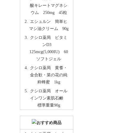
酸キレートマグネシ
ウム 250mg 45粒
エシュルン 簡単ヒ
マシ油クリーム 90g
クシロ薬局 ビタミ
ンD3
125mcg(5,000IU) 60
ソフトジェル
クシロ薬局 黄耆・
金合歓・菜の花の純
粋蜂蜜 1kg
クシロ薬局 オール
インワン素肌石鹸
標準重量90g