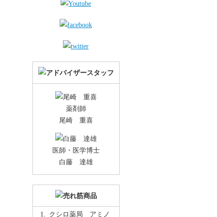
薬剤師
尾崎 重喜
医師・医学博士
白藤 達雄
クシロ薬局 アミノ