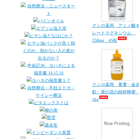
クシロ薬局 アミノ酸
レートマグネシウム
250mg 45粒
クシロ薬局 黄耆・金
歓・菜の花の純粋蜂
1kg