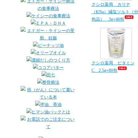
クシロ薬局 カリナ
（KNa）減塩ソルト（
包品） 3g×40包
クシロ薬局 ビタミン
C 2.5g×80包