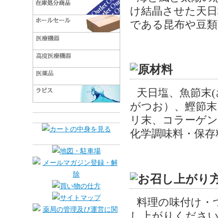
け結晶させた天日
である昆布や豆類
天日塩、魚節末
がつお）、鰹節末
リ末、コラーゲン
化学調味料・保存
料理の味付け・
し上がりくださ