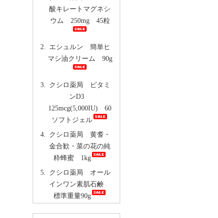
酸キレートマグネシ
ウム 250mg 45粒
エシュルン 簡単ヒ
マシ油クリーム 90g
クシロ薬局 ビタミ
ンD3
125mcg(5,000IU) 60
ソフトジェル
クシロ薬局 黄耆・
金合歓・菜の花の純
粋蜂蜜 1kg
クシロ薬局 オール
インワン素肌石鹸
標準重量90g