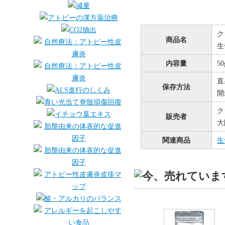
ク
商品名
生
内容量
50
直
保存方法
開
ク
販売者
大
関連商品
生