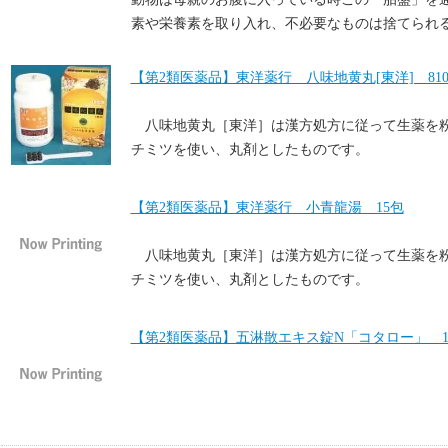
素や栄養素を取り入れ、不必要なものは捨てられ
【第2類医薬品】東洋薬行 八味地黄丸[東洋] 81
八味地黄丸［東洋］は漢方処方に従って生薬を
チミツを使い、丸剤としたものです。
【第2類医薬品】東洋薬行 小青龍湯 15包
八味地黄丸［東洋］は漢方処方に従って生薬を
チミツを使い、丸剤としたものです。
【第2類医薬品】五淋散エキス錠N「コタロー」 1