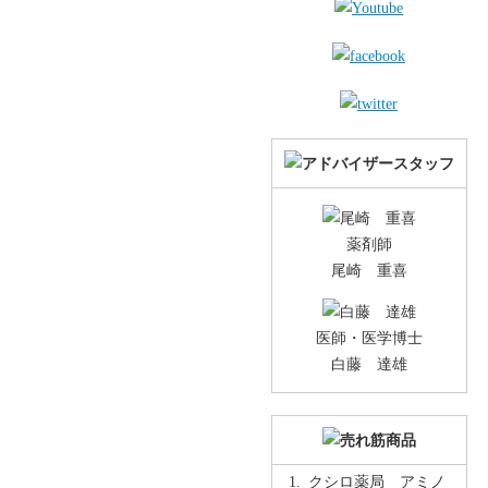
薬剤師
尾崎 重喜
医師・医学博士
白藤 達雄
クシロ薬局 アミノ