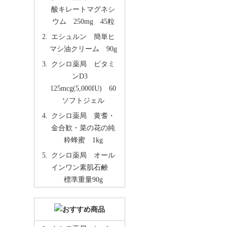
酸キレートマグネシ
ウム 250mg 45粒
エシュルン 簡単ヒ
マシ油クリーム 90g
クシロ薬局 ビタミ
ンD3
125mcg(5,000IU) 60
ソフトジェル
クシロ薬局 黄耆・
金合歓・菜の花の純
粋蜂蜜 1kg
クシロ薬局 オール
インワン素肌石鹸
標準重量90g