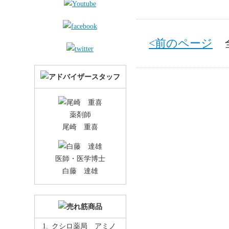
<前のページ
全 
薬剤師
尾崎 重喜
医師・医学博士
白藤 達雄
クシロ薬局 アミノ