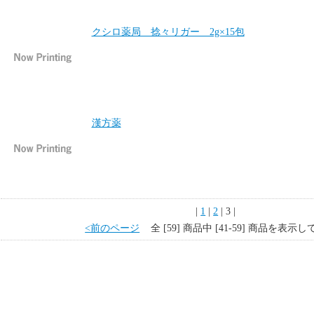
クシロ薬局 捻々リガー 2g×15包
漢方薬
|
1
|
2
| 3 |
<前のページ
全 [59] 商品中 [41-59] 商品を表示