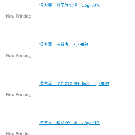
漢方薬 蘇子降気湯 2.5g×90包
漢方薬 左歸丸 2g×90包
漢方薬 柴胡加竜骨牡蛎湯 2g×90包
漢方薬 獨活寄生湯 2.5g×90包