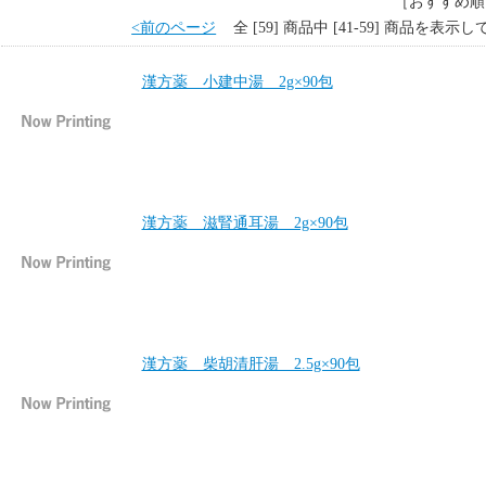
［おすすめ順
<前のページ
全 [59] 商品中 [41-59] 商品を表示
漢方薬 小建中湯 2g×90包
漢方薬 滋腎通耳湯 2g×90包
漢方薬 柴胡清肝湯 2.5g×90包