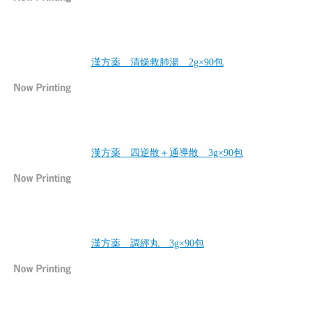
漢方薬 清燥救肺湯 2g×90包
漢方薬 四逆散＋通導散 3g×90包
漢方薬 調經丸 3g×90包