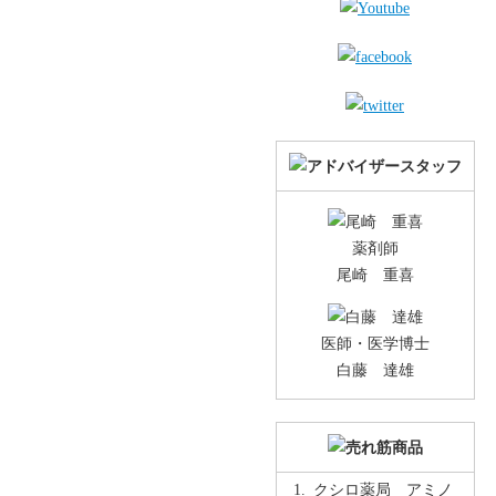
薬剤師
尾崎 重喜
医師・医学博士
白藤 達雄
クシロ薬局 アミノ