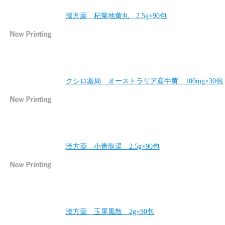
漢方薬 杞菊地黄丸 2.5g×90包
クシロ薬局 オーストラリア産牛黄 100mg×30包
漢方薬 小青龍湯 2.5g×90包
漢方薬 玉屏風散 2g×90包