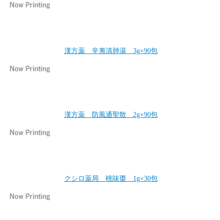
漢方薬 辛夷清肺湯 3g×90包
漢方薬 防風通聖散 2g×90包
クシロ薬局 桃味棗 1g×30包