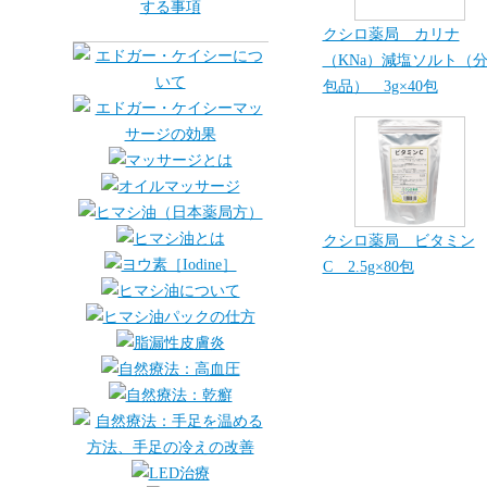
クシロ薬局 カリナ
（KNa）減塩ソルト（
包品） 3g×40包
クシロ薬局 ビタミン
C 2.5g×80包