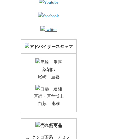
薬剤師
尾崎 重喜
医師・医学博士
白藤 達雄
クシロ薬局 アミノ