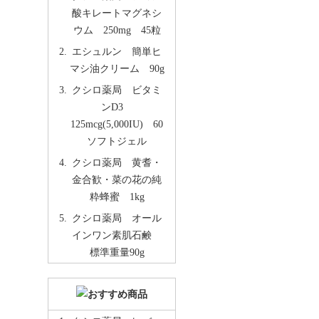
酸キレートマグネシ
ウム 250mg 45粒
エシュルン 簡単ヒ
マシ油クリーム 90g
クシロ薬局 ビタミ
ンD3
125mcg(5,000IU) 60
ソフトジェル
クシロ薬局 黄耆・
金合歓・菜の花の純
粋蜂蜜 1kg
クシロ薬局 オール
インワン素肌石鹸
標準重量90g