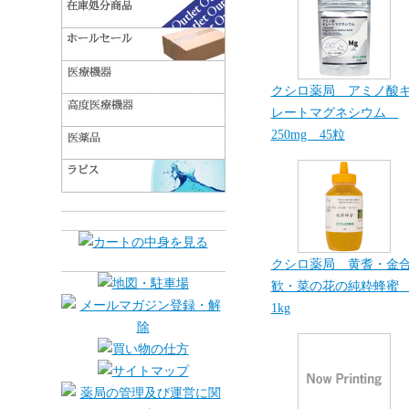
クシロ薬局 アミノ酸
レートマグネシウム
250mg 45粒
クシロ薬局 黄耆・金
歓・菜の花の純粋蜂
1kg