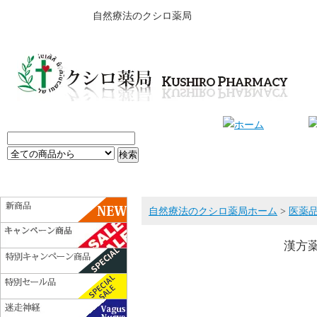
自然療法のクシロ薬局
自然療法のクシロ薬局ホーム
>
医薬
漢方薬