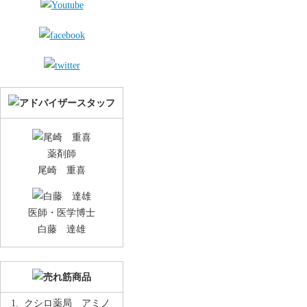
薬剤師
尾崎 重喜
医師・医学博士
白藤 達雄
クシロ薬局 アミノ