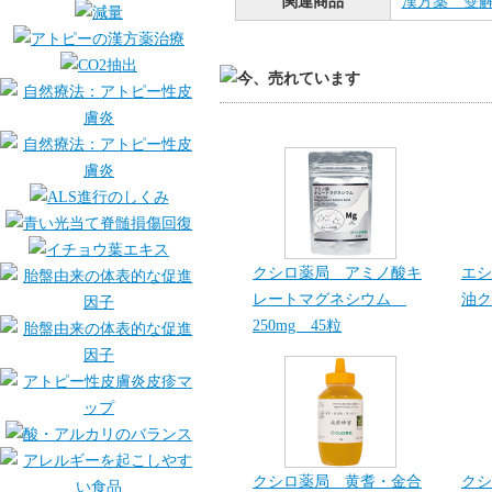
関連商品
漢方薬 雙解散
クシロ薬局 アミノ酸キ
エシ
レートマグネシウム
油ク
250mg 45粒
クシロ薬局 黄耆・金合
クシ