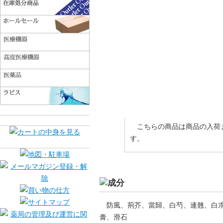
こちらの商品は商品の入荷
す。
防風、荊芥、當歸、白芍、連翹、白
膏、滑石