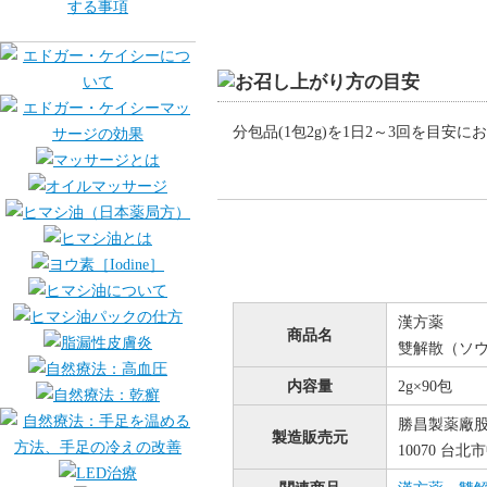
分包品(1包2g)を1日2～3回を目安
漢方薬
商品名
雙解散（ソ
内容量
2g×90包
勝昌製薬廠
製造販売元
10070 台