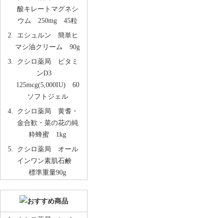
酸キレートマグネシ
ウム 250mg 45粒
エシュルン 簡単ヒ
マシ油クリーム 90g
クシロ薬局 ビタミ
ンD3
125mcg(5,000IU) 60
ソフトジェル
クシロ薬局 黄耆・
金合歓・菜の花の純
粋蜂蜜 1kg
クシロ薬局 オール
インワン素肌石鹸
標準重量90g