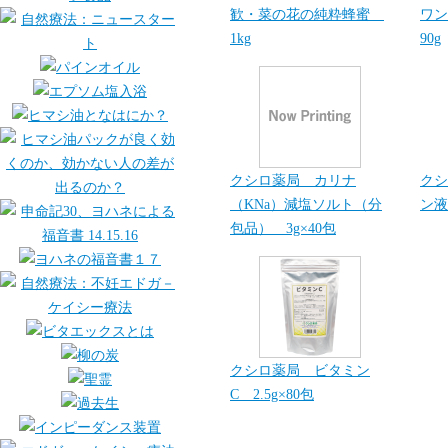
歓・菜の花の純粋蜂蜜
ワン
1kg
90g
クシロ薬局 カリナ
クシ
（KNa）減塩ソルト（分
ン液
包品） 3g×40包
クシロ薬局 ビタミン
C 2.5g×80包