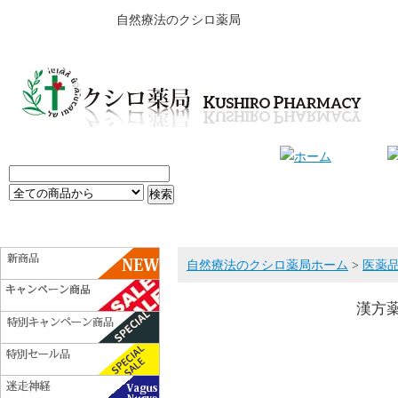
自然療法のクシロ薬局
自然療法のクシロ薬局ホーム
>
医薬
漢方薬