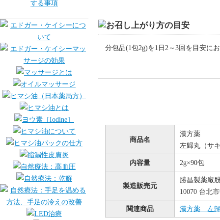
分包品(1包2g)を1日2～3回を目安
漢方薬
商品名
左歸丸（サ
内容量
2g×90包
勝昌製薬廠
製造販売元
10070 台
関連商品
漢方薬 左歸丸