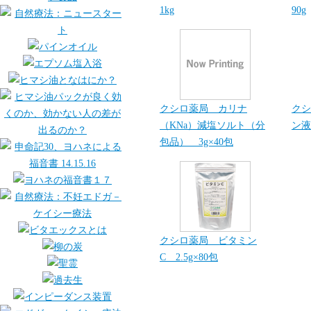
1kg
90g
クシロ薬局 カリナ
クシ
（KNa）減塩ソルト（分
ン液
包品） 3g×40包
クシロ薬局 ビタミン
C 2.5g×80包