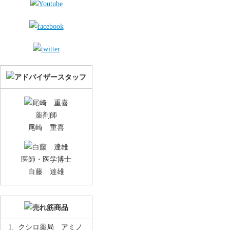
薬剤師
尾崎 重喜
医師・医学博士
白藤 達雄
クシロ薬局 アミノ