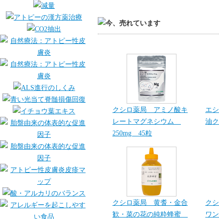
クシロ薬局 アミノ酸キ
エシ
レートマグネシウム
油ク
250mg 45粒
クシロ薬局 黄耆・金合
クシ
歓・菜の花の純粋蜂蜜
ワン