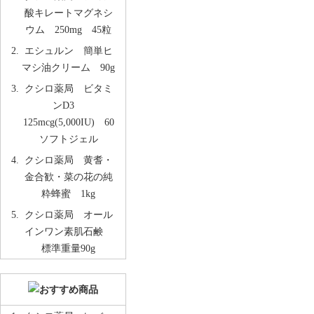
酸キレートマグネシ
ウム 250mg 45粒
エシュルン 簡単ヒ
マシ油クリーム 90g
クシロ薬局 ビタミ
ンD3
125mcg(5,000IU) 60
ソフトジェル
クシロ薬局 黄耆・
金合歓・菜の花の純
粋蜂蜜 1kg
クシロ薬局 オール
インワン素肌石鹸
標準重量90g