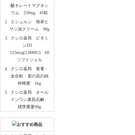
酸キレートマグネシ
ウム 250mg 45粒
エシュルン 簡単ヒ
マシ油クリーム 90g
クシロ薬局 ビタミ
ンD3
125mcg(5,000IU) 60
ソフトジェル
クシロ薬局 黄耆・
金合歓・菜の花の純
粋蜂蜜 1kg
クシロ薬局 オール
インワン素肌石鹸
標準重量90g