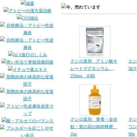
クシロ薬局 アミノ酸キ
エシ
レートマグネシウム
油ク
250mg 45粒
クシロ薬局 黄耆・金合
クシ
歓・菜の花の純粋蜂蜜
ワン
1kg
90g