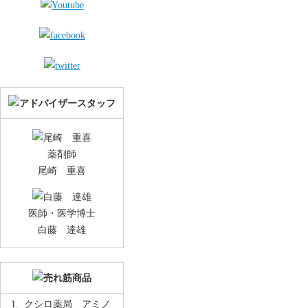
薬剤師
尾崎 重喜
医師・医学博士
白藤 達雄
クシロ薬局 アミノ