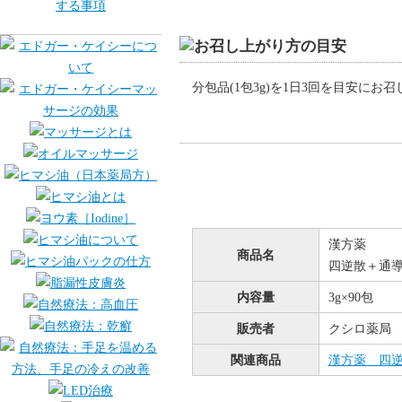
分包品(1包3g)を1日3回を目安にお
漢方薬
商品名
四逆散＋通
内容量
3g×90包
販売者
クシロ薬局 大
関連商品
漢方薬 四逆