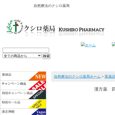
自然療法のクシロ薬局
自然療法のクシロ薬局ホーム
>
医薬
漢方薬 四