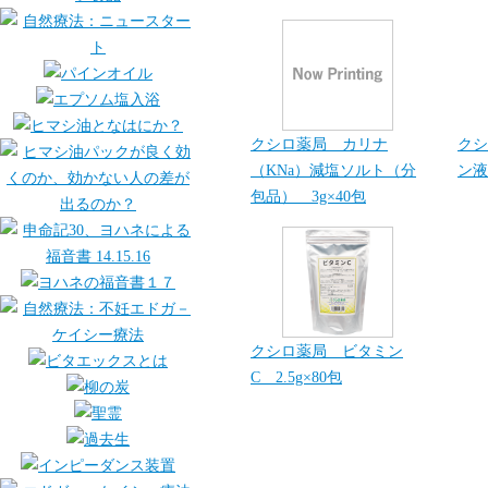
クシロ薬局 カリナ
クシ
（KNa）減塩ソルト（分
ン液
包品） 3g×40包
クシロ薬局 ビタミン
C 2.5g×80包