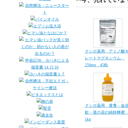
クシロ薬局 アミノ酸
レートマグネシウム
250mg 45粒
クシロ薬局 黄耆・金
歓・菜の花の純粋蜂
1kg