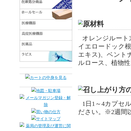
オレンジルート
イエロードック根
エキス)、ベント
ルロース、植物性
1日1～4カプ
ださい。※2週間