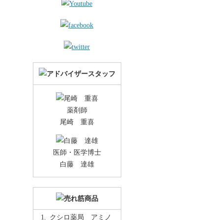
薬剤師
尾崎 重喜
医師・医学博士
白藤 達雄
クシロ薬局 アミノ