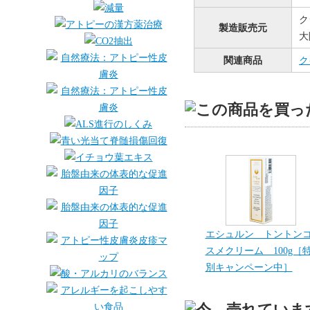
ク
製造販売元
大
関連商品
ク
エシュルン トントン
スメクリーム 100g［
別キャンペーン中］