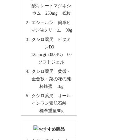
酸キレートマグネシ
ウム 250mg 45粒
エシュルン 簡単ヒ
マシ油クリーム 90g
クシロ薬局 ビタミ
ンD3
125mcg(5,000IU) 60
ソフトジェル
クシロ薬局 黄耆・
金合歓・菜の花の純
粋蜂蜜 1kg
クシロ薬局 オール
インワン素肌石鹸
標準重量90g