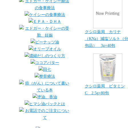
クシロ薬局 カリナ
（KNa）減塩ソルト（
包品） 3g×40包
クシロ薬局 ビタミン
C 2.5g×80包