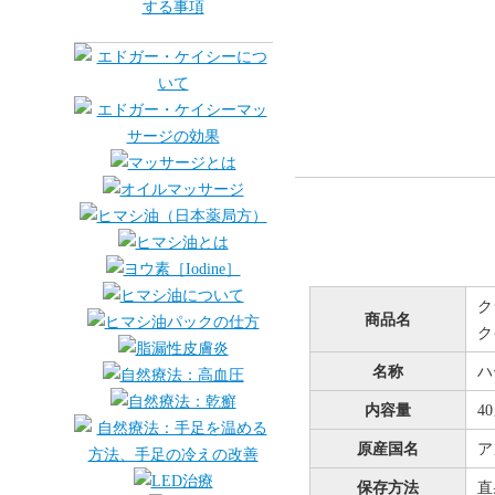
ク
商品名
ク
名称
ハ
内容量
4
原産国名
ア
保存方法
直