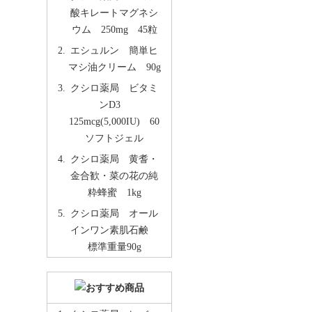
酸キレートマグネシ
ウム 250mg 45粒
エシュルン 簡単ヒ
マシ油クリーム 90g
クシロ薬局 ビタミ
ンD3
125mcg(5,000IU) 60
ソフトジェル
クシロ薬局 黄耆・
金合歓・菜の花の純
粋蜂蜜 1kg
クシロ薬局 オール
インワン素肌石鹸
標準重量90g