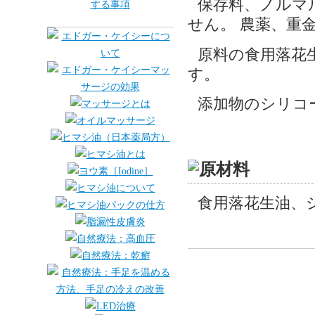
保存料、ノルマ
せん。 農薬、重
原料の食用落花
す。
添加物のシリコー
食用落花生油、