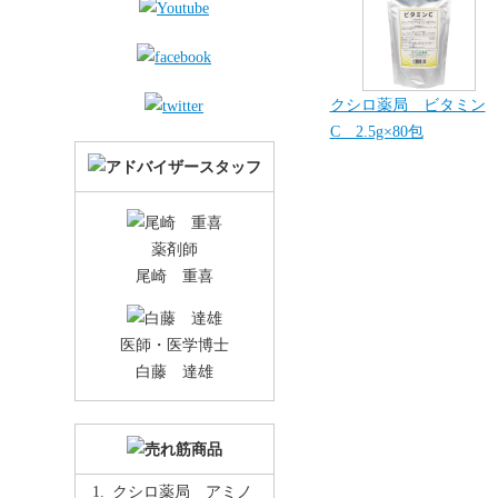
クシロ薬局 ビタミン
C 2.5g×80包
薬剤師
尾崎 重喜
医師・医学博士
白藤 達雄
クシロ薬局 アミノ