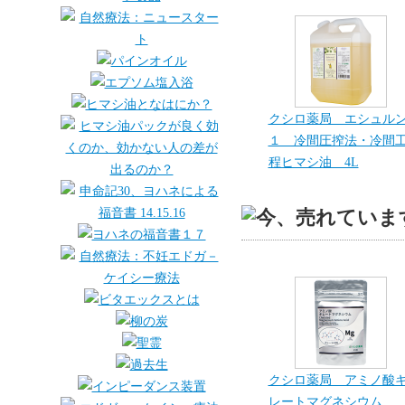
クシロ薬局 エシュル
１ 冷間圧搾法・冷間
程ヒマシ油 4L
クシロ薬局 アミノ酸
レートマグネシウム