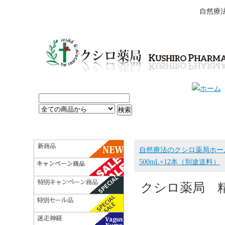
自然療
自然療法のクシロ薬局ホー
500mL×12本（別途送料）
クシロ薬局 精