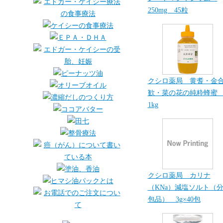
250mg 45粒
クシロ薬局 黄耆・金
歓・菜の花の純粋蜂
1kg
クシロ薬局 カリナ
（KNa）減塩ソルト（
包品） 3g×40包