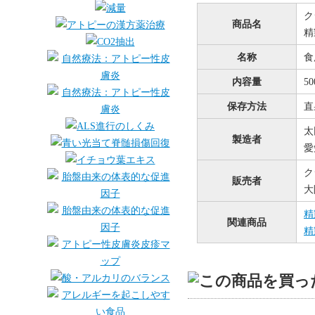
ク
商品名
精
名称
食
内容量
5
保存方法
直
太
製造者
愛
ク
販売者
大
精
関連商品
精