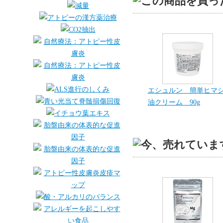
エシュルン 簡単ヒマ
油クリーム 90g