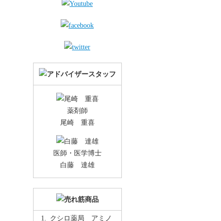
薬剤師
尾崎 重喜
医師・医学博士
白藤 達雄
クシロ薬局 アミノ