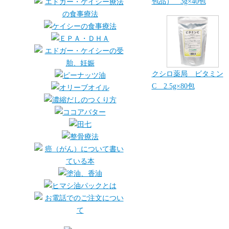
包品） 3g×40包
クシロ薬局 ビタミン
C 2.5g×80包