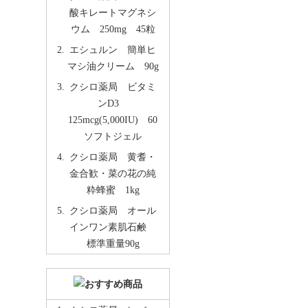
酸キレートマグネシ
ウム 250mg 45粒
エシュルン 簡単ヒ
マシ油クリーム 90g
クシロ薬局 ビタミ
ンD3
125mcg(5,000IU) 60
ソフトジェル
クシロ薬局 黄耆・
金合歓・菜の花の純
粋蜂蜜 1kg
クシロ薬局 オール
インワン素肌石鹸
標準重量90g