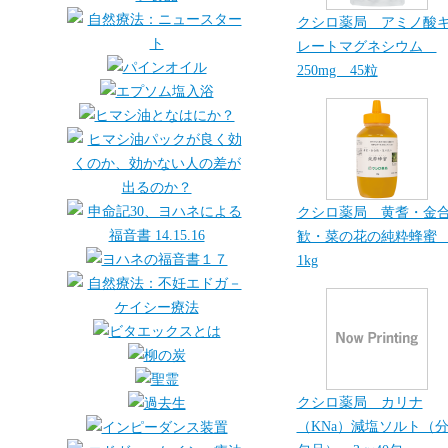
クシロ薬局 アミノ酸
レートマグネシウム
250mg 45粒
クシロ薬局 黄耆・金
歓・菜の花の純粋蜂
1kg
クシロ薬局 カリナ
（KNa）減塩ソルト（