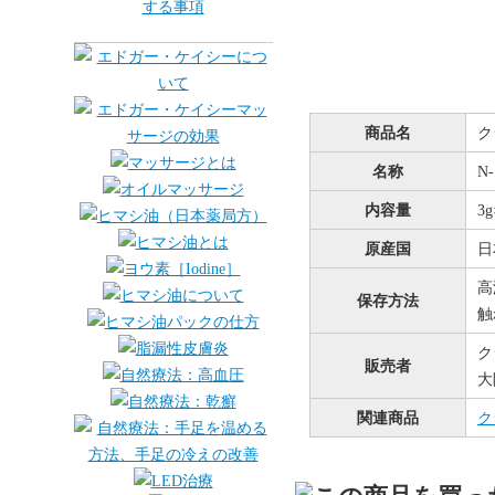
商品名
ク
名称
N
内容量
3
原産国
日
高
保存方法
触
ク
販売者
大
関連商品
ク