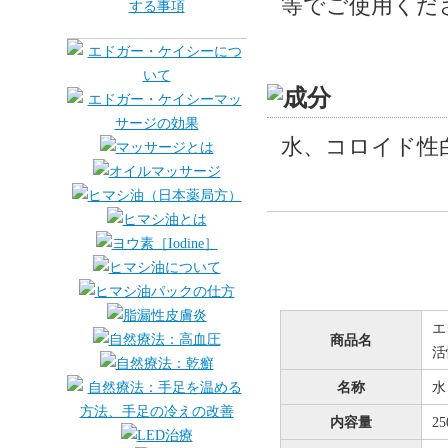
等でご使用くだ
水、コロイド性
エ
商品名
活
名称
水
内容量
2