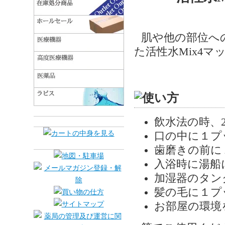
肌や他の部位へ
た活性水Mix4マ
飲水法の時、2
口の中に１プ
歯磨きの前に
入浴時に湯船
加湿器のタン
髪の毛に１プ
お部屋の環境