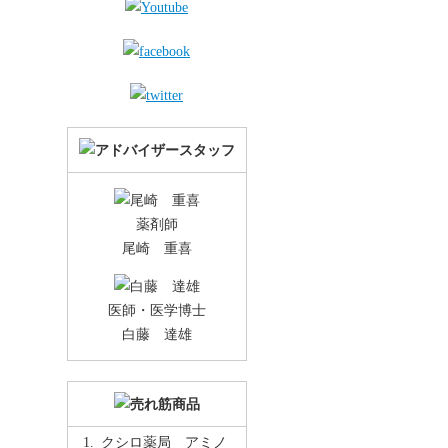
薬剤師
尾崎 重喜
医師・医学博士
白藤 達雄
クシロ薬局 アミノ