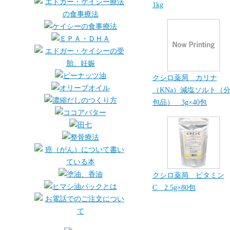
1kg
クシロ薬局 カリナ
（KNa）減塩ソルト（
包品） 3g×40包
クシロ薬局 ビタミン
C 2.5g×80包