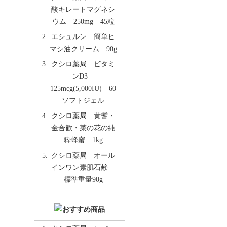
酸キレートマグネシ
ウム 250mg 45粒
エシュルン 簡単ヒ
マシ油クリーム 90g
クシロ薬局 ビタミ
ンD3
125mcg(5,000IU) 60
ソフトジェル
クシロ薬局 黄耆・
金合歓・菜の花の純
粋蜂蜜 1kg
クシロ薬局 オール
インワン素肌石鹸
標準重量90g