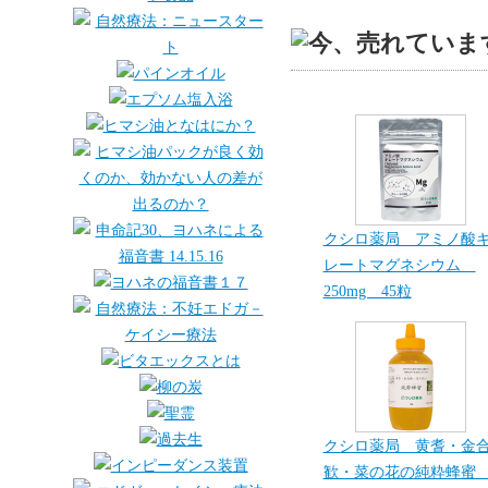
クシロ薬局 アミノ酸
レートマグネシウム
250mg 45粒
クシロ薬局 黄耆・金
歓・菜の花の純粋蜂