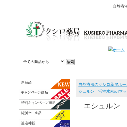
自然療
自然療法のクシロ薬局ホー
シュルン 活性水Mix4マッ
エシュルン 