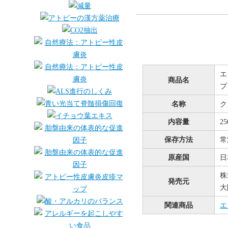
エ
商品名
プ
名称
ク
内容量
2
保存方法
常
原産国
日
株
発売元
大
関連商品
エ