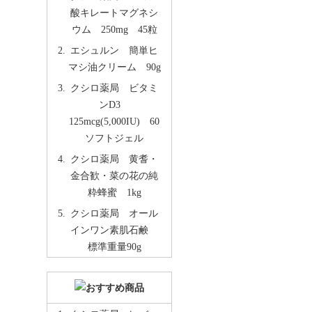
酸キレートマグネシ
ウム 250mg 45粒
エシュルン 簡単ヒ
マシ油クリーム 90g
クシロ薬局 ビタミ
ンD3
125mcg(5,000IU) 60
ソフトジェル
クシロ薬局 黄耆・
金合歓・菜の花の純
粋蜂蜜 1kg
クシロ薬局 オール
インワン素肌石鹸
標準重量90g