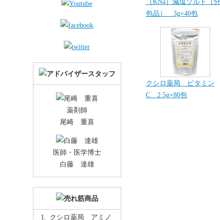
（KNa）減塩ソルト（
包品） 3g×40包
クシロ薬局 ビタミン
C 2.5g×80包
薬剤師
尾崎 重喜
医師・医学博士
白藤 達雄
クシロ薬局 アミノ