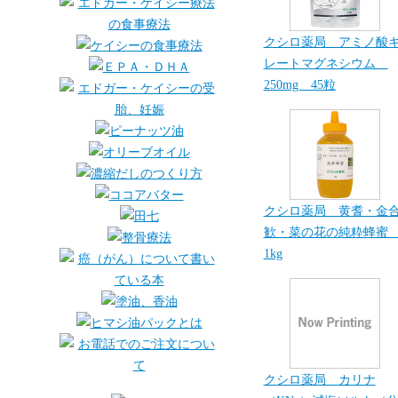
クシロ薬局 アミノ酸
レートマグネシウム
250mg 45粒
クシロ薬局 黄耆・金
歓・菜の花の純粋蜂
1kg
クシロ薬局 カリナ