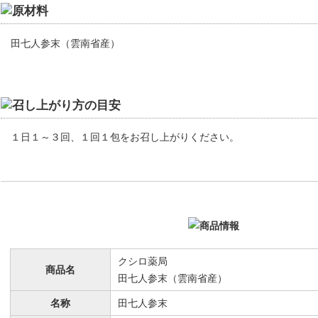
田七人参末（雲南省産）
１日１～３回、１回１包をお召し上がりください。
クシロ薬局
商品名
田七人参末（雲南省産）
名称
田七人参末