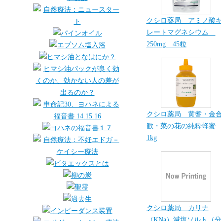
クシロ薬局 アミノ酸
レートマグネシウム
250mg 45粒
クシロ薬局 黄耆・金
歓・菜の花の純粋蜂
1kg
クシロ薬局 カリナ
（KNa）減塩ソルト（