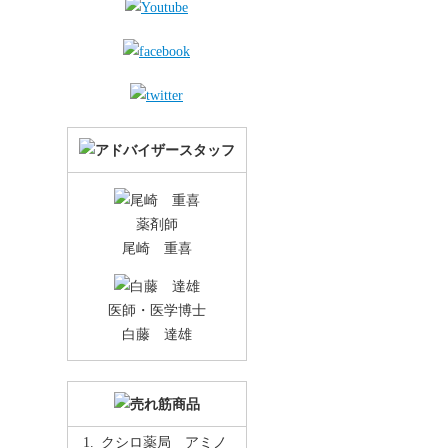
薬剤師
尾崎 重喜
医師・医学博士
白藤 達雄
クシロ薬局 アミノ