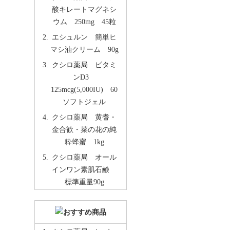
酸キレートマグネシ
ウム 250mg 45粒
エシュルン 簡単ヒ
マシ油クリーム 90g
クシロ薬局 ビタミ
ンD3
125mcg(5,000IU) 60
ソフトジェル
クシロ薬局 黄耆・
金合歓・菜の花の純
粋蜂蜜 1kg
クシロ薬局 オール
インワン素肌石鹸
標準重量90g