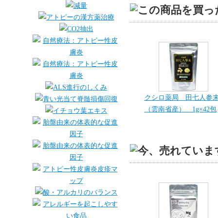
クシロ薬局 田七人参
（雲南省産） 1g×42包