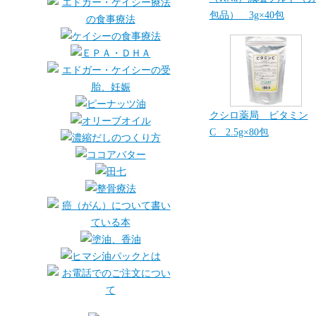
包品） 3g×40包
クシロ薬局 ビタミン
C 2.5g×80包