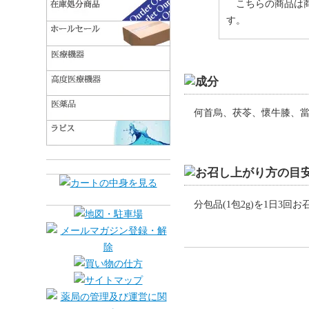
こちらの商品は
す。
何首烏、茯苓、懷牛膝、
分包品(1包2g)を1日3回