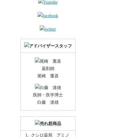
薬剤師
尾崎 重喜
医師・医学博士
白藤 達雄
クシロ薬局 アミノ