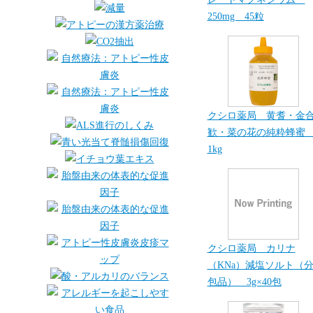
250mg 45粒
クシロ薬局 黄耆・金
歓・菜の花の純粋蜂
1kg
クシロ薬局 カリナ
（KNa）減塩ソルト（
包品） 3g×40包