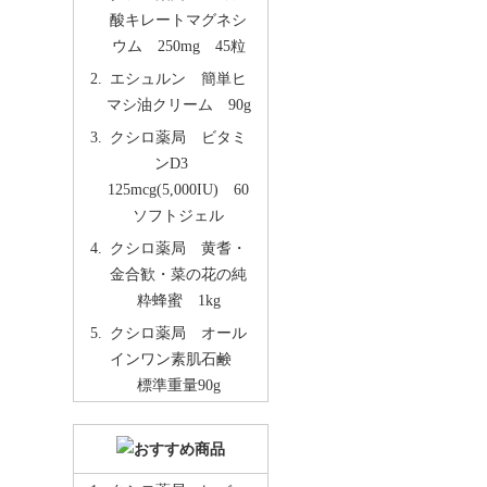
酸キレートマグネシ
ウム 250mg 45粒
エシュルン 簡単ヒ
マシ油クリーム 90g
クシロ薬局 ビタミ
ンD3
125mcg(5,000IU) 60
ソフトジェル
クシロ薬局 黄耆・
金合歓・菜の花の純
粋蜂蜜 1kg
クシロ薬局 オール
インワン素肌石鹸
標準重量90g