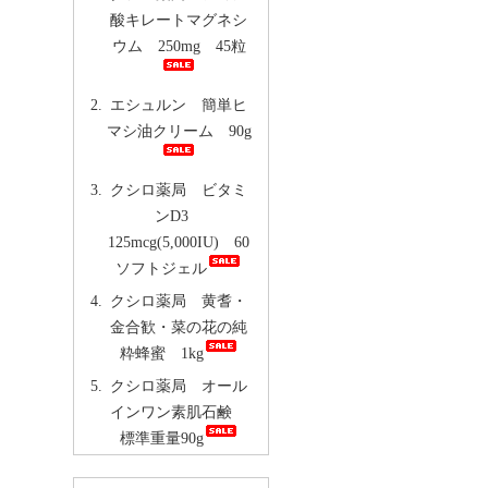
酸キレートマグネシ
ウム 250mg 45粒
エシュルン 簡単ヒ
マシ油クリーム 90g
クシロ薬局 ビタミ
ンD3
125mcg(5,000IU) 60
ソフトジェル
クシロ薬局 黄耆・
金合歓・菜の花の純
粋蜂蜜 1kg
クシロ薬局 オール
インワン素肌石鹸
標準重量90g