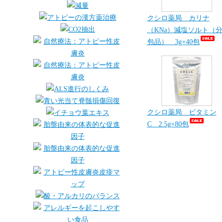
クシロ薬局 カリナ
（KNa）減塩ソルト（
包品） 3g×40包
クシロ薬局 ビタミン
C 2.5g×80包