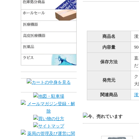
商品名
漢
内容量
9
直
保存方法
だ
ク
発売元
大
関連商品
漢