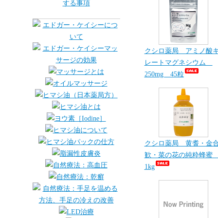
クシロ薬局 アミノ酸
レートマグネシウム
250mg 45粒
クシロ薬局 黄耆・金
歓・菜の花の純粋蜂
1kg