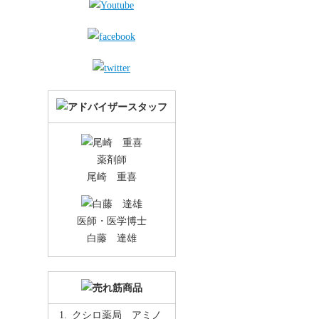
薬剤師
尾崎 重喜
医師・医学博士
白藤 達雄
クシロ薬局 アミノ