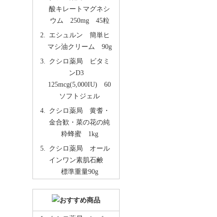
酸キレートマグネシ
ウム 250mg 45粒
エシュルン 簡単ヒ
マシ油クリーム 90g
クシロ薬局 ビタミ
ンD3
125mcg(5,000IU) 60
ソフトジェル
クシロ薬局 黄耆・
金合歓・菜の花の純
粋蜂蜜 1kg
クシロ薬局 オール
インワン素肌石鹸
標準重量90g