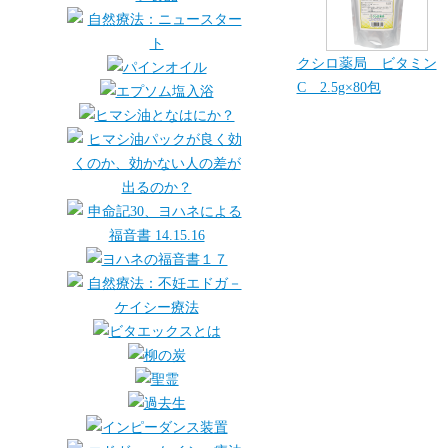
クシロ薬局 ビタミン
C 2.5g×80包