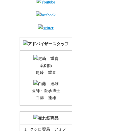
薬剤師
尾崎 重喜
医師・医学博士
白藤 達雄
クシロ薬局 アミノ