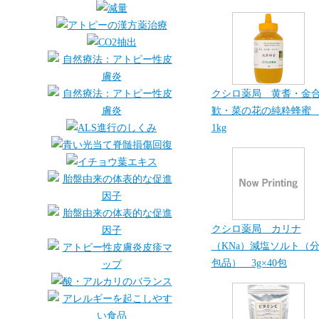
クシロ薬局 黄耆・金
歓・菜の花の純粋蜂
1kg
クシロ薬局 カリナ
（KNa）減塩ソルト（
包品） 3g×40包