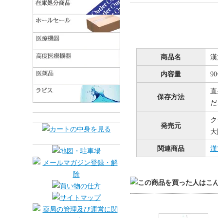
商品名
漢
内容量
9
直
保存方法
だ
ク
発売元
大
関連商品
漢