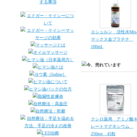
エシュルン 活性水Mix
マックス金プラチナ
100mL
クシロ薬局 アミノ酸
レートマグネシウム
250mg 45粒