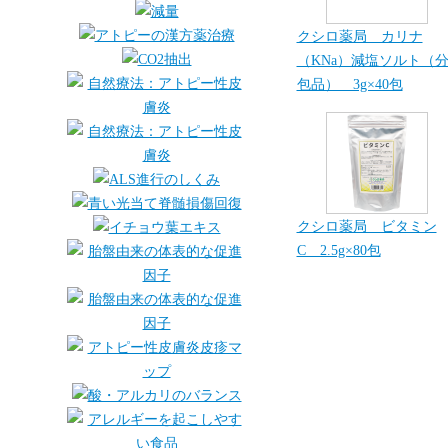
クシロ薬局 カリナ
（KNa）減塩ソルト（
包品） 3g×40包
クシロ薬局 ビタミン
C 2.5g×80包