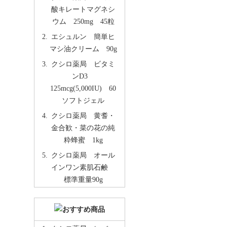
酸キレートマグネシ
ウム 250mg 45粒
エシュルン 簡単ヒ
マシ油クリーム 90g
クシロ薬局 ビタミ
ンD3
125mcg(5,000IU) 60
ソフトジェル
クシロ薬局 黄耆・
金合歓・菜の花の純
粋蜂蜜 1kg
クシロ薬局 オール
インワン素肌石鹸
標準重量90g