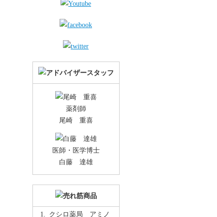
薬剤師
尾崎 重喜
医師・医学博士
白藤 達雄
クシロ薬局 アミノ