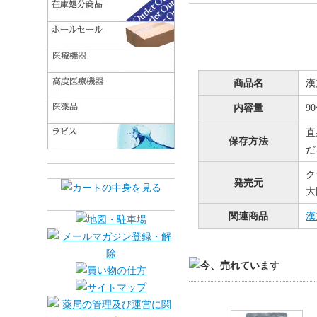
商品名
漢
内容量
9
直
保存方法
だ
ク
発売元
大
関連商品
漢