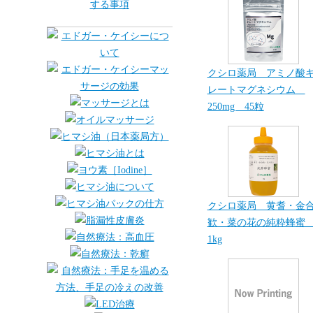
クシロ薬局 アミノ酸
レートマグネシウム
250mg 45粒
クシロ薬局 黄耆・金
歓・菜の花の純粋蜂
1kg